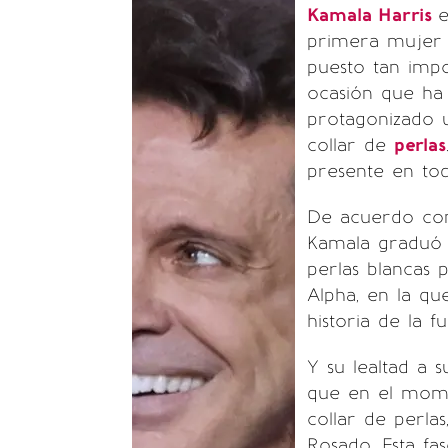
Kamala Harris
e
primera mujer 
puesto tan impo
ocasión que ha
protagonizado 
collar de
perlas
presente en tod
De acuerdo con
Kamala graduó 
perlas blancas
Alpha, en la qu
historia de la f
Y su lealtad a 
que en el mome
collar de perla
Rosado. Esta f