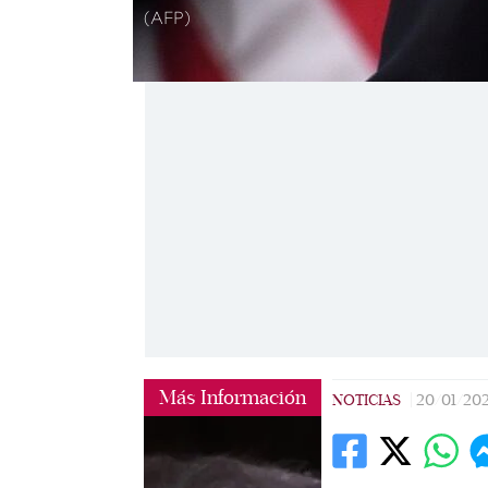
(AFP)
Más Información
NOTICIAS
|
20/01/202