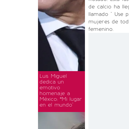
de calcio ha ll
llamado " Use pe
mujeres de to
femenino.
Luis Miguel
dedica un
emotivo
homenaje a
México: “Mi lugar
en el mundo"