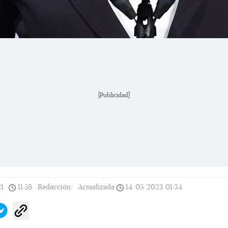
[Publicidad]
1
|
11:58
|
Redacción |
Actualizada
14/05/2023
01:34