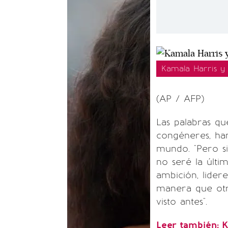
Kamala Harris y
(AP / AFP)
Las palabras q
congéneres, ha
mundo. "Pero si
no seré la últi
ambición, lider
manera que ot
visto antes".
Leer también:
K