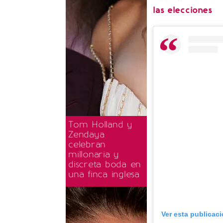
las elecciones
Tom Holland y
Zendaya
celebran
millonaria y
discreta boda en
una finca inglesa
Ver esta publicac