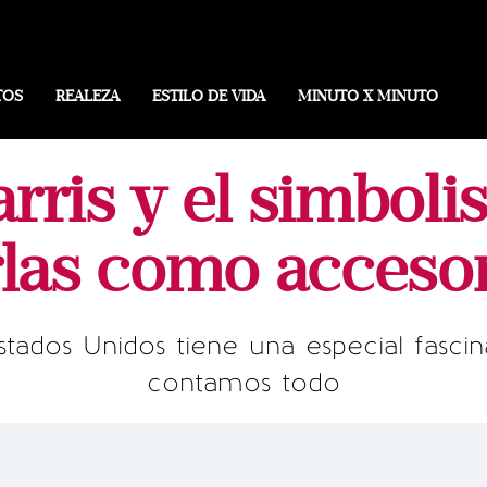
TOS
REALEZA
ESTILO DE VIDA
MINUTO X MINUTO
rris y el simboli
las como acceso
tados Unidos tiene una especial fascin
contamos todo