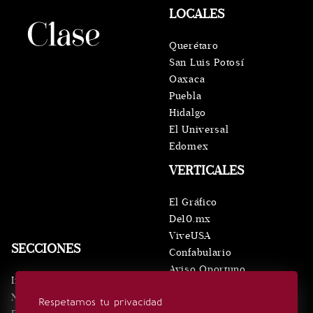
LOCALES
Querétaro
San Luis Potosí
Oaxaca
Puebla
Hidalgo
El Universal
Edomex
VERTICALES
El Gráfico
De10.mx
ViveUSA
SECCIONES
Confabulario
Aviso Oportuno
Inicio
Obituarios
Noticias
Respetamos tu privacidad
Consultas