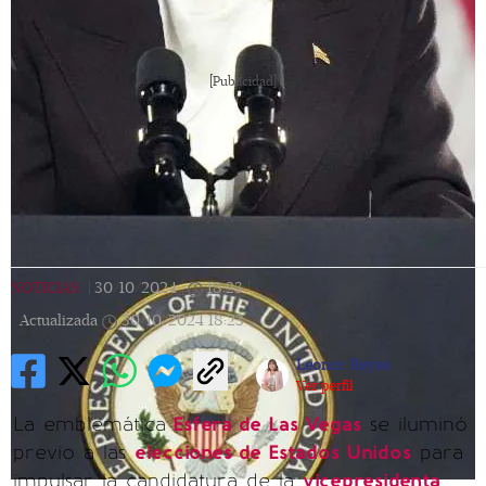
[Publicidad]
NOTICIAS
|
30/10/2024
|
18:23
|
Actualizada
30/10/2024
18:23
Leonor Reyes
Ver perfil
La emblemática
Esfera de Las Vegas
se iluminó
previo a las
elecciones de Estados Unidos
para
impulsar la candidatura de la
vicepresidenta