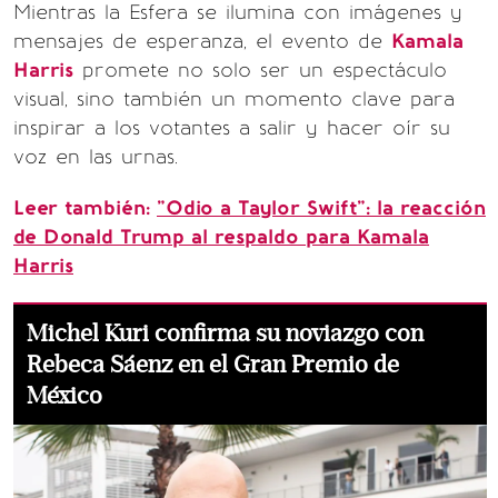
Mientras la Esfera se ilumina con imágenes y
mensajes de esperanza, el evento de
Kamala
Harris
promete no solo ser un espectáculo
visual, sino también un momento clave para
inspirar a los votantes a salir y hacer oír su
voz en las urnas.
Leer también:
"Odio a Taylor Swift": la reacción
de Donald Trump al respaldo para Kamala
Harris
Michel Kuri confirma su noviazgo con
Rebeca Sáenz en el Gran Premio de
México