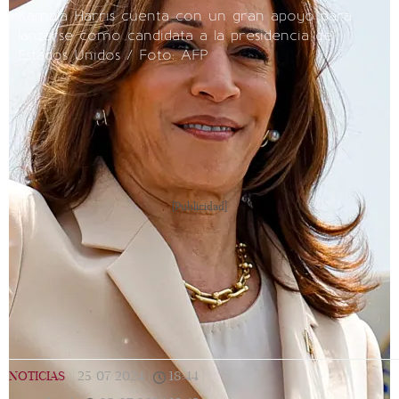
Kamala Harris cuenta con un gran apoyo para
lanzarse como candidata a la presidencia de
Estados Unidos / Foto: AFP
[Publicidad]
NOTICIAS
|
25/07/2024
|
18:44
|