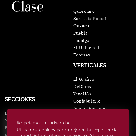
Querétaro
San Luis Potosí
Oaxaca
Puebla
Hidalgo
El Universal
Edomex
VERTICALES
El Gráfico
De10.mx
ViveUSA
SECCIONES
Confabulario
Aviso Oportuno
Inicio
Obituarios
Noticias
Respetamos tu privacidad
Consultas
Eventos
Utilizamos cookies para mejorar tu experiencia
Realeza
y mostrarte contenido relevante. Al continuar