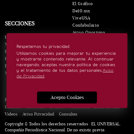
El Gráfico
De10.mx
ViveUSA
SECCIONES
Confabulario
Aviso Oportuno
Inicio
Obituarios
Noticias
Respetamos tu privacidad
Consultas
Eventos
Utilizamos cookies para mejorar tu experiencia
Realeza
y mostrarte contenido relevante. Al continuar
SÍGUENOS
navegando, aceptas nuestra política de cookies
Estilo de vida
y el tratamiento de tus datos personales.
Aviso
Minuto x Minuto
de Privacidad
.
Acepto Cookies
Edición Impresa
Noticias
Quiénes somos
Realeza
Contacto
Directorio
Eventos
Publicidad
Estilo de vida
Videos
Aviso Privacidad
Consultas
Copyright © Todos los derechos reservados | EL UNIVERSAL,
Compañía Periodística Nacional. De no existir previa