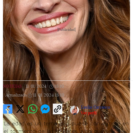
[Publicidad]
NOTICIAS
|
11/01/2024
|
18:10
|
Actualizada
11/01/2024
18:10
Leslie Carrasco
Ver perfil
La edad es un tema que puede convertirse en
el tormento de las mujeres, algo que se