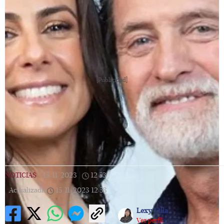
[Publicidad]
NOTICIAS
|
15/11/2023
|
12:53
|
Actualizada
15/11/2023
12:53
Lexy Villa
Ver perfil