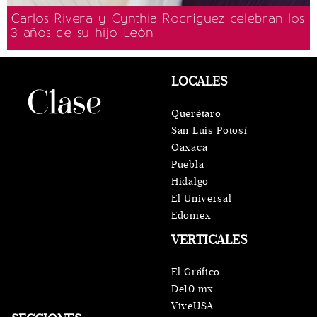
Carlos Rivera y Cynthia Rodríguez celebran los
3 años de su hijo León
LOCALES
Querétaro
San Luis Potosí
Oaxaca
Puebla
Hidalgo
El Universal
Edomex
VERTICALES
El Gráfico
De10.mx
ViveUSA