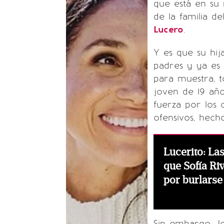
que está en su 
de la familia d
Lucero
.
Y es que su hi
padres y ya es 
para muestra, t
joven de 19 añ
fuerza por los
ofensivos, hech
Lucerito: La
que Sofía Ri
por burlarse 
Sin embargo, 