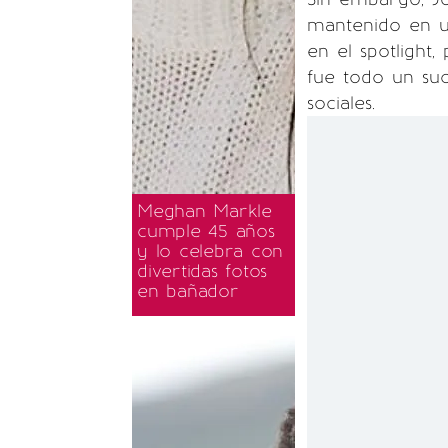
mantenido en u
en el spotlight,
fue todo un suc
sociales.
Meghan Markle
cumple 45 años
y lo celebra con
divertidas fotos
en bañador