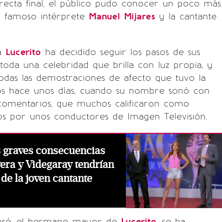
recta final, el público pudo conocer un poco más
el famoso intérprete
Manuel
Mijares
y la cantante
ja
Lucerito
ha decidido seguir los pasos de sus
toda una celebridad que brilla con luz propia, y
odas las demostraciones de afecto que tuvo la
os hace unos días, cuando su nombre sonó con
 comentarios, que muchos calificaron como
os por unos conductores de Imagen Televisión.
s graves consecuencias
vera y Videgaray tendrían
de la joven cantante
José, el hermano mayor de
Lucerito
, se ha