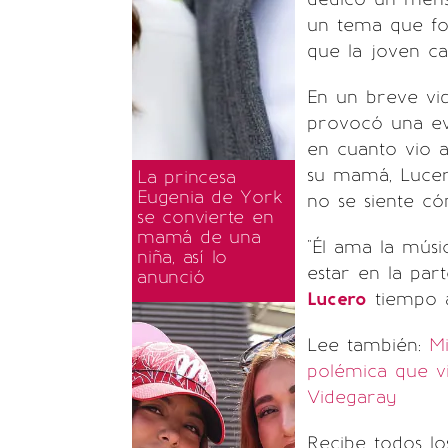
un tema que for
que la joven ca
En un breve vi
provocó una ev
en cuanto vio a
su mamá, Lucer
La princesa
Eugenia de York
no se siente c
se convierte en
mamá de una
"Él ama la músic
niña, así lo
estar en la par
anunció
Lucero
tiempo a
Lee también:
Mi
polémica que vi
Videgaray
Recibe todos lo