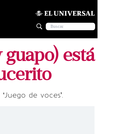
y guapo) está
ucerito
 ‘Juego de voces’.