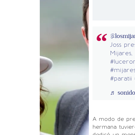
@losmija
Joss pr
Mijares,
#lucero
#mijare
#paratii
♬ sonido 
A modo de pres
hermana tuvier
dedicó un mensa