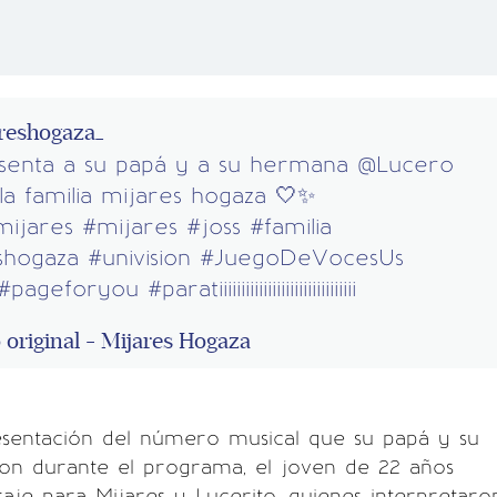
reshogaza_
esenta a su papá y a su hermana @Lucero
 la familia mijares hogaza 🤍✨
mijares
#mijares
#joss
#familia
shogaza
#univision
#JuegoDeVocesUs
#pageforyou
#paratiiiiiiiiiiiiiiiiiiiiiiiiiiiiiii
original - Mijares Hogaza
entación del número musical que su papá y su
on durante el programa, el joven de 22 años
je para Mijares y Lucerito, quienes interpretaro