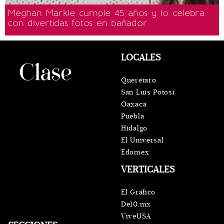
Meghan Markle cumple 45 años y lo celebra
con divertidas fotos en bañador
LOCALES
Querétaro
San Luis Potosí
Oaxaca
Puebla
Hidalgo
El Universal
Edomex
VERTICALES
El Gráfico
De10.mx
ViveUSA