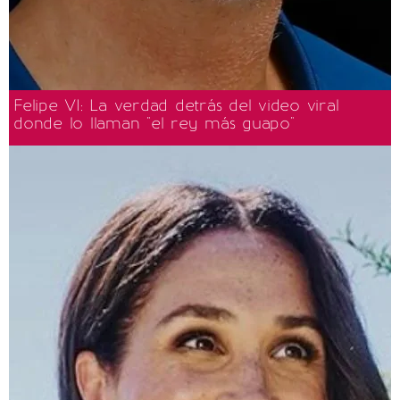
Felipe VI: La verdad detrás del video viral
donde lo llaman "el rey más guapo"