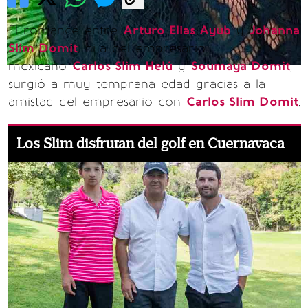
El romance entre
Arturo Elias Ayub
y
Johanna
Slim Domit
, hija del empresario
mexicano
Carlos Slim Helú
y
Soumaya Domit
,
surgió a muy temprana edad gracias a la
amistad del empresario con
Carlos Slim Domit
.
Los Slim disfrutan del golf en Cuernavaca