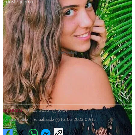
(Instagram)
[Publicidad]
NOTICIAS
|
07/05/2023
|
16:24
|
Jessica Téllez |
Actualizada
16/05/2023
09:45