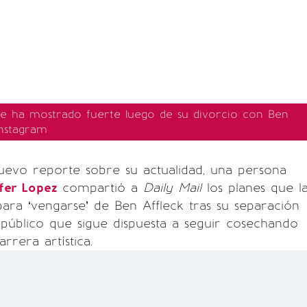
se ha mostrado fuerte luego de su divorcio con Ben
Instagram
uevo reporte sobre su actualidad, una persona
fer Lopez
compartió a
Daily Mail
los planes que l
para ‘vengarse’ de Ben Affleck tras su separación
público que sigue dispuesta a seguir cosechando
arrera artística.