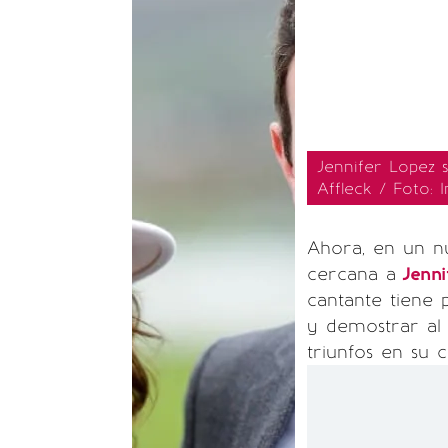
Jennifer Lopez 
Affleck / Foto: 
Ahora, en un n
cercana a
Jenni
cantante tiene 
y demostrar al 
triunfos en su c