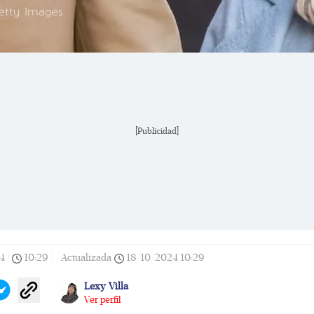
etty Images
[Publicidad]
4
|
10:29
|
Actualizada
18/10/2024
10:29
Lexy Villa
Ver perfil