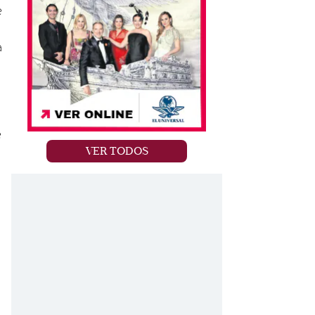
e
a
e
VER TODOS