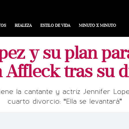
TOS
REALEZA
ESTILO DE VIDA
MINUTO X MINUTO
pez y su plan par
 Affleck tras su d
iene la cantante y actriz Jennifer Lop
cuarto divorcio: “Ella se levantará”