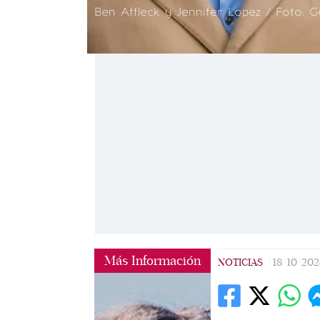
Ben Affleck y Jennifer Lopez / Foto: G
Más Información
NOTICIAS
|
18/10/202