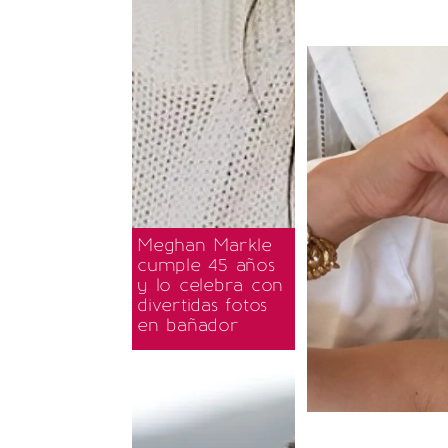
Meghan Markle
cumple 45 años
y lo celebra con
divertidas fotos
en bañador