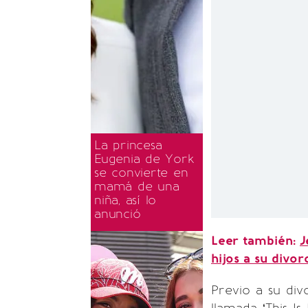
La princesa
Eugenia de York
se convierte en
mamá de una
niña, así lo
anunció
Leer también:
J
hijos a su divor
Previo a su div