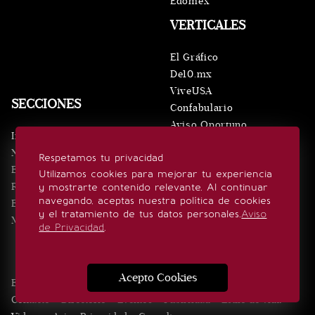
Edomex
VERTICALES
El Gráfico
De10.mx
ViveUSA
SECCIONES
Confabulario
Aviso Oportuno
Inicio
Obituarios
Noticias
Respetamos tu privacidad
Consultas
Eventos
Utilizamos cookies para mejorar tu experiencia
Realeza
y mostrarte contenido relevante. Al continuar
SÍGUENOS
navegando, aceptas nuestra política de cookies
Estilo de vida
y el tratamiento de tus datos personales.
Aviso
Minuto x Minuto
de Privacidad
.
Acepto Cookies
Edición Impresa
Noticias
Quiénes somos
Realeza
Contacto
Directorio
Eventos
Publicidad
Estilo de vida