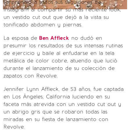
sorprendió a todos sus seguidores de
Instagram al compartir su más reciente look,
un vestido cut out que dejó a la vista su
tonificado abdomen y piernas.
La esposa de
Ben Affleck
no dudó en
presumir los resultados de sus intensas rutinas
de ejercicio y baile al enfudarse en la tela
metálica de color cobre, atuendo que lució
durante el lanzamiento de su colección de
zapatos con Revolve.
Jennifer Lynn Affleck​, de 53 años, fue captada
en Los Ángeles, California luciendo en su
faceta más atrevida con un vestido cut out y
un abrigo gris que se robaron todas las
miradas en su fiesta de lanzamiento con
Revolve.