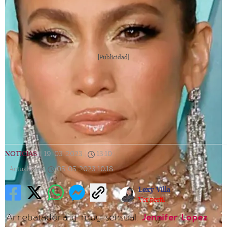
[Publicidad]
NOTICIAS
|
19/03/2023
|
13:10
|
Actualizada
05/05/2023
10:18
Lexy Villa
Ver perfil
Arrebatadora y muy sensual,
Jennifer Lopez