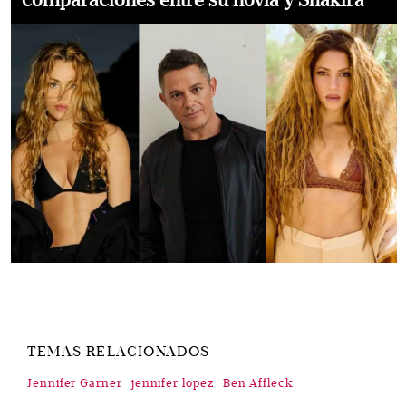
comparaciones entre su novia y Shakira
TEMAS RELACIONADOS
Jennifer Garner
jennifer lopez
Ben Affleck