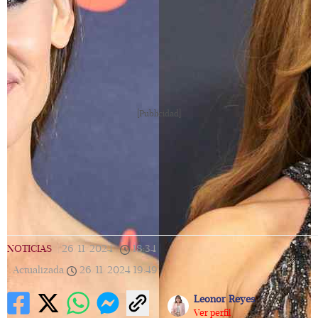
[Publicidad]
NOTICIAS
|
26/11/2024
|
18:34
|
Actualizada
26/11/2024
19:49
Leonor Reyes
Ver perfil