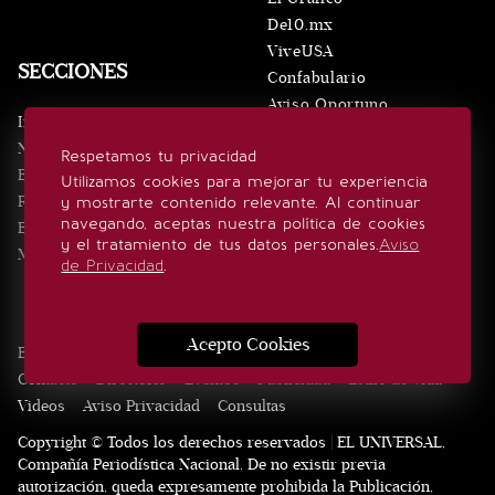
De10.mx
ViveUSA
SECCIONES
Confabulario
Aviso Oportuno
Inicio
Obituarios
Noticias
Respetamos tu privacidad
Consultas
Eventos
Utilizamos cookies para mejorar tu experiencia
Realeza
y mostrarte contenido relevante. Al continuar
SÍGUENOS
navegando, aceptas nuestra política de cookies
Estilo de vida
y el tratamiento de tus datos personales.
Aviso
Minuto x Minuto
de Privacidad
.
Acepto Cookies
Edición Impresa
Noticias
Quiénes somos
Realeza
Contacto
Directorio
Eventos
Publicidad
Estilo de vida
Videos
Aviso Privacidad
Consultas
Copyright © Todos los derechos reservados | EL UNIVERSAL,
Compañía Periodística Nacional. De no existir previa
autorización, queda expresamente prohibida la Publicación,