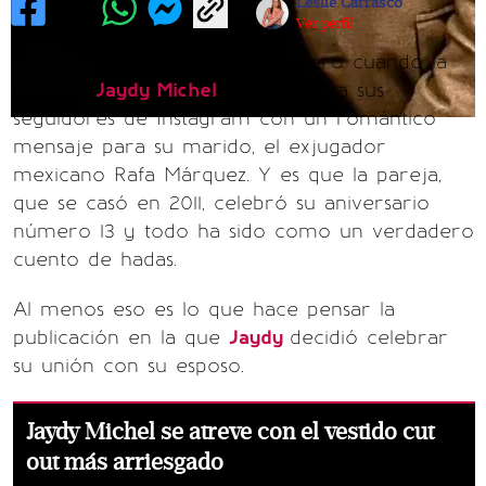
Leslie Carrasco
Ver perfil
Fue el pasado viernes 5 de enero cuando la
modelo
Jaydy Michel
sorprendió a sus
seguidores de Instagram con un romántico
mensaje para su marido, el exjugador
mexicano Rafa Márquez. Y es que la pareja,
que se casó en 2011, celebró su aniversario
número 13 y todo ha sido como un verdadero
cuento de hadas.
Al menos eso es lo que hace pensar la
publicación en la que
Jaydy
decidió celebrar
su unión con su esposo.
Jaydy Michel se atreve con el vestido cut
out más arriesgado