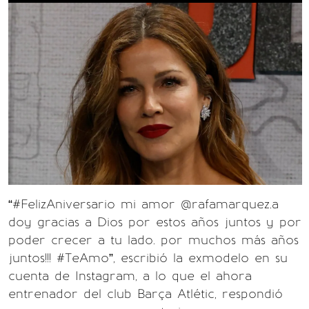
“#FelizAniversario mi amor @rafamarquez.a
doy gracias a Dios por estos años juntos y por
poder crecer a tu lado. por muchos más años
juntos!!! #TeAmo”, escribió la exmodelo en su
cuenta de Instagram, a lo que el ahora
entrenador del club Barça Atlétic, respondió