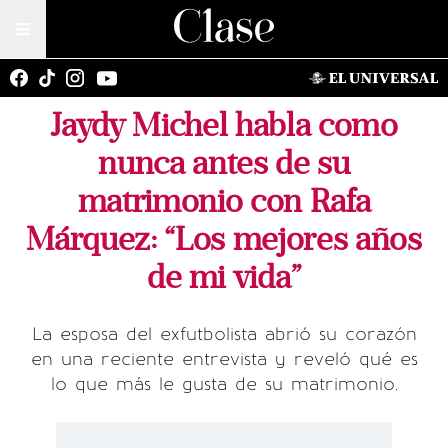
Jaydy Michel habla como
nunca antes de su
matrimonio con Rafa
Márquez: “Los mejores años
de mi vida”
La esposa del exfutbolista abrió su corazón
en una reciente entrevista y reveló qué es
lo que más le gusta de su matrimonio.