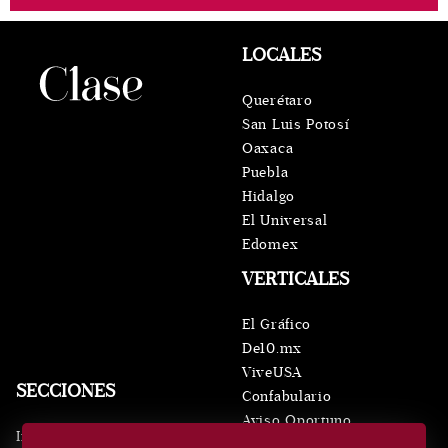
LOCALES
Querétaro
San Luis Potosí
Oaxaca
Puebla
Hidalgo
El Universal
Edomex
VERTICALES
El Gráfico
De10.mx
ViveUSA
SECCIONES
Confabulario
Aviso Oportuno
Inicio
Obituarios