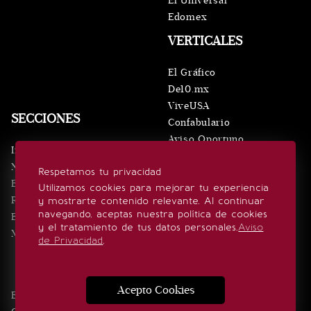
El Universal
Edomex
VERTICALES
El Gráfico
De10.mx
ViveUSA
SECCIONES
Confabulario
Aviso Oportuno
Inicio
Obituarios
Noticias
Respetamos tu privacidad
Consultas
Eventos
Utilizamos cookies para mejorar tu experiencia
Realeza
y mostrarte contenido relevante. Al continuar
SÍGUENOS
navegando, aceptas nuestra política de cookies
Estilo de vida
y el tratamiento de tus datos personales.
Aviso
Minuto x Minuto
de Privacidad
.
Acepto Cookies
Edición Impresa
Noticias
Quiénes somos
Realeza