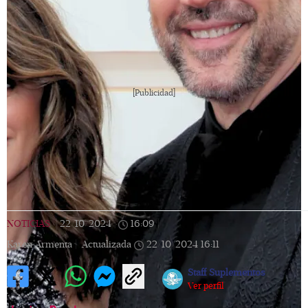
[Publicidad]
NOTICIAS
|
22/10/2024
|
16:09
|
Karen Armenta |
Actualizada
22/10/2024
16:11
Staff Suplementos
Ver perfil