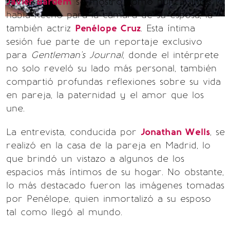
Javier Bardem
se mostró como nunca antes lo
había hecho para la cámara de su esposa, la
también actriz
Penélope Cruz
. Esta íntima
sesión fue parte de un reportaje exclusivo
para
Gentleman's Journal
, donde el intérprete
no solo reveló su lado más personal, también
compartió profundas reflexiones sobre su vida
en pareja, la paternidad y el amor que los
une.
La entrevista, conducida por
Jonathan Wells
, se
realizó en la casa de la pareja en Madrid, lo
que brindó un vistazo a algunos de los
espacios más íntimos de su hogar. No obstante,
lo más destacado fueron las imágenes tomadas
por Penélope, quien inmortalizó a su esposo
tal como llegó al mundo.