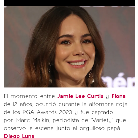
El momento entre
Jamie Lee Curtis
y
Fiona
,
de 12 años, ocurrió durante la alfombra roja
de los PGA Awards 2023 y fue captado
por Marc Malkin, periodista de "Variety" que
observó la escena junto al orgulloso papá
Diego Luna
.