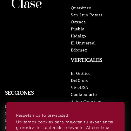
Querétaro
San Luis Potosí
Oaxaca
Puebla
Hidalgo
El Universal
Edomex
VERTICALES
El Gráfico
De10.mx
ViveUSA
SECCIONES
Confabulario
Aviso Oportuno
Inicio
Obituarios
Noticias
Respetamos tu privacidad
Consultas
Eventos
Utilizamos cookies para mejorar tu experiencia
Realeza
y mostrarte contenido relevante. Al continuar