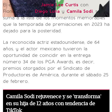
El encuentro de
Jamie Lee Curtis
con
Fiona, hija de
Diego Luna
y
Camila Sodi
, se
suma a la lista de los momentos memorables
que la temporada de premiaciones en 2023 ha
dejado para la posteridad.
La reconocida actriz estadounidense, de 64
años, y el actor mexicano tuvieron la
oportunidad de coincidir en la entrega
número 34 de los PGA Awards, es decir,
premios otorgados por el Sindicato de
Productores de América, durante el sábado 25
de febrero.
Camila Sodi rejuvenece y se 'transforma'
en su hija de 12 años con tendencia de
TikTok