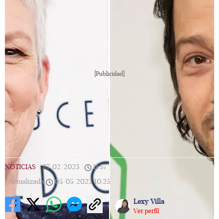
[Publicidad]
NOTICIAS
|
27/02/2023
|
11:57
|
Actualizada
05/05/2023
10:25
Lexy Villa
Ver perfil