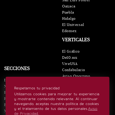
San Luis Potosí
Oaxaca
Puebla
Hidalgo
El Universal
Edomex
VERTICALES
El Gráfico
De10.mx
ViveUSA
SECCIONES
Confabulario
Aviso Oportuno
Inicio
Obituarios
Noticias
Respetamos tu privacidad
Consultas
Eventos
Utilizamos cookies para mejorar tu experiencia
Realeza
y mostrarte contenido relevante. Al continuar
SÍGUENOS
navegando, aceptas nuestra política de cookies
Estilo de vida
y el tratamiento de tus datos personales.
Aviso
Minuto x Minuto
de Privacidad
.