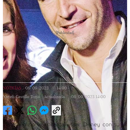
[Publicidad]
NOTICIAS
|
08/09/2023
|
14:00
|
Nayeli Castillo Trejo |
Actualizada
08/09/2023
14:00
¿A quién no le encanta visitar Disney con su