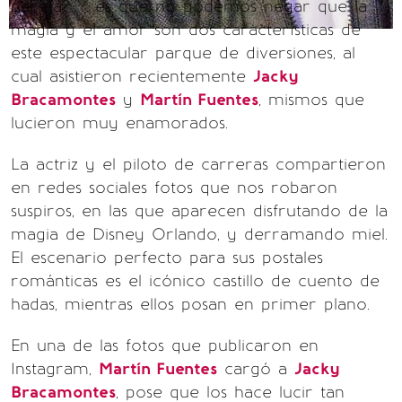
pareja? Y es que no podemos negar que la
magia y el amor son dos características de
este espectacular parque de diversiones, al
cual asistieron recientemente
Jacky
Bracamontes
y
Martín Fuentes
, mismos que
lucieron muy enamorados.
La actriz y el piloto de carreras compartieron
en redes sociales fotos que nos robaron
suspiros, en las que aparecen disfrutando de la
magia de Disney Orlando, y derramando miel.
El escenario perfecto para sus postales
románticas es el icónico castillo de cuento de
hadas, mientras ellos posan en primer plano.
En una de las fotos que publicaron en
Instagram,
Martín Fuentes
cargó a
Jacky
Bracamontes
, pose que los hace lucir tan