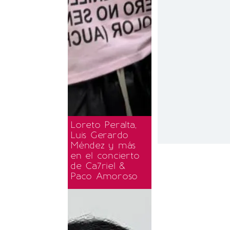
Loreto Peralta,
Luis Gerardo
Méndez y más
en el concierto
de Ca7riel &
Paco Amoroso