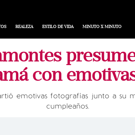
TOS
REALEZA
ESTILO DE VIDA
MINUTO X MINUTO
amontes presume 
má con emotivas
ió emotivas fotografías junto a su ma
cumpleaños.