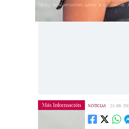
Jacky Bracamontes junto a su mamá, J
Más Información
NOTICIAS
|
25/06/20