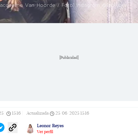
acqueline Van Hoorde / Foto: Instagram @jackybrv
[Publicidad]
25
|
15:16
|
Actualizada
25/06/2025
15:16
Leonor Reyes
Ver perfil