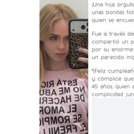
¡Una hija orgull
unas bonitas fo
quien se encuen
Fue a través de
compartió un p
por su enorme 
un parecido inig
“¡Feliz cumplea
y cómplice que 
45 años, quien a
complicidad ju