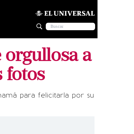
orgullosa a
 fotos
má para felicitarla por su