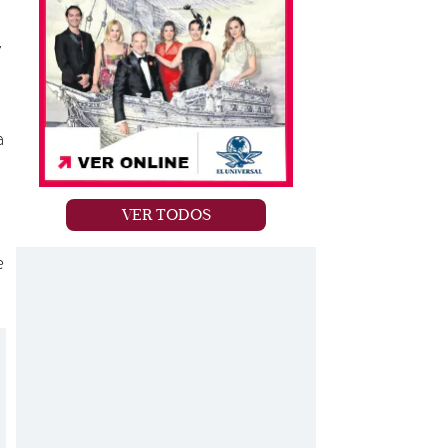
,
a
VER TODOS
e