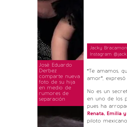
Jacky Bracamone
Instagram @jack
José Eduardo
Derbez
“Te amamos, qu
comparte nueva
amor”, expresó
foto de su hija
en medio de
No es un secr
rumores de
en uno de los p
separación
pues ha arropa
Renata, Emilia y
piloto mexican