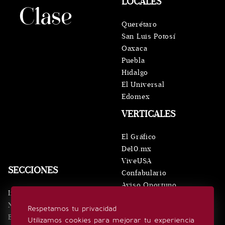
LOCALES
Querétaro
San Luis Potosí
Oaxaca
Puebla
Hidalgo
El Universal
Edomex
VERTICALES
El Gráfico
De10.mx
ViveUSA
SECCIONES
Confabulario
Aviso Oportuno
Inicio
Obituarios
Noticias
Respetamos tu privacidad
Consultas
Eventos
Utilizamos cookies para mejorar tu experiencia