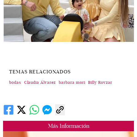
TEMAS RELACIONADOS
bodas
Claudia Álvarez
barbara mori
Billy Rovzar
Más Información