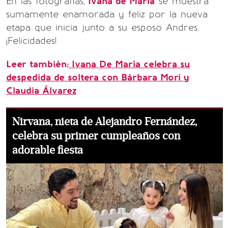
En las fotografías,
Ivana de María
se muestra
sumamente enamorada y feliz por la nueva
etapa que inicia junto a su esposo Andres.
¡Felicidades!
Leer también:
Ivana De María celebra su
despedida de soltera con Bárbara Mori y
Claudia Álvarez
Nirvana, nieta de Alejandro Fernández,
celebra su primer cumpleaños con
adorable fiesta