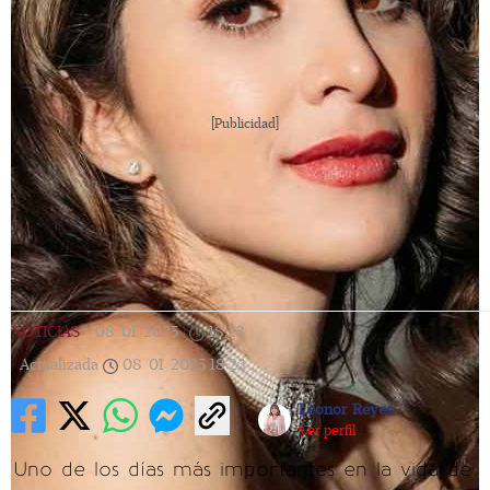
[Publicidad]
NOTICIAS
|
08/01/2025
|
18:23
|
Actualizada
08/01/2025
18:23
Leonor Reyes
Ver perfil
Uno de los días más importantes en la vida de