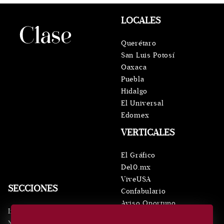
LOCALES
Querétaro
San Luis Potosí
Oaxaca
Puebla
Hidalgo
El Universal
Edomex
VERTICALES
El Gráfico
De10.mx
ViveUSA
SECCIONES
Confabulario
Aviso Oportuno
Inicio
Obituarios
Noticias