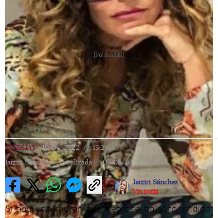
[Publicidad]
NOTICIAS
|
19/04/2022
|
15:28
|
Jatziri Sanchez |
Actualizada
05/05/2023
10:30
Jatziri Sánchez
Ver perfil
Si hay una mujer que siempre ha sorprendido