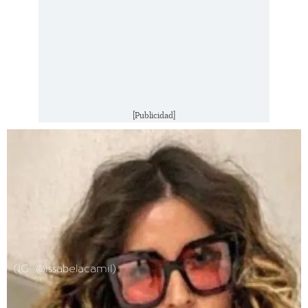
[Publicidad]
(IG: @issabelacamil)