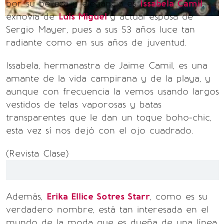
por su belleza y elegancia es
Issabela Camil
,
exnovia de
Luis Miguel
y actual esposa de
Sergio Mayer, pues a sus 53 años luce tan
radiante como en sus años de juventud.
Issabela, hermanastra de Jaime Camil, es una
amante de la vida campirana y de la playa, y
aunque con frecuencia la vemos usando largos
vestidos de telas vaporosas y batas
transparentes que le dan un toque boho-chic,
esta vez sí nos dejó con el ojo cuadrado.
(Revista Clase)
Además,
Erika Ellice Sotres Starr
, como es su
verdadero nombre, está tan interesada en el
mundo de la moda que es dueña de una línea