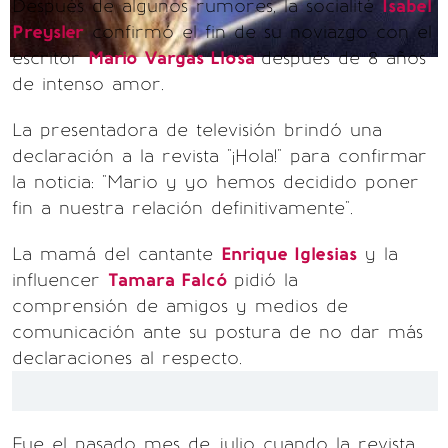
Después de algunos rumores, la socialité
Isabel
Preysler
confirmó el fin de su noviazgo con el
escritor
Mario Vargas Llosa
después de 8 años
de intenso amor.
La presentadora de televisión brindó una
declaración a la revista "¡Hola!" para confirmar
la noticia: "Mario y yo hemos decidido poner
fin a nuestra relación definitivamente".
La mamá del cantante
Enrique Iglesias
y la
influencer
Tamara Falcó
pidió la
comprensión de amigos y medios de
comunicación ante su postura de no dar más
declaraciones al respecto.
Fue el pasado mes de julio cuando la revista