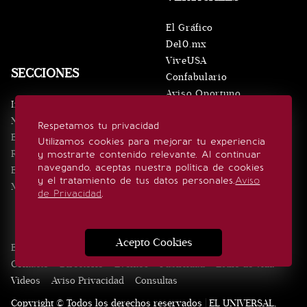
El Gráfico
De10.mx
ViveUSA
SECCIONES
Confabulario
Aviso Oportuno
Inicio
Obituarios
Noticias
Respetamos tu privacidad
Consultas
Eventos
Utilizamos cookies para mejorar tu experiencia
Realeza
y mostrarte contenido relevante. Al continuar
SÍGUENOS
navegando, aceptas nuestra política de cookies
Estilo de vida
y el tratamiento de tus datos personales.
Aviso
Minuto x Minuto
de Privacidad
.
Acepto Cookies
Edición Impresa
Noticias
Quiénes somos
Realeza
Contacto
Directorio
Eventos
Publicidad
Estilo de vida
Videos
Aviso Privacidad
Consultas
Copyright © Todos los derechos reservados | EL UNIVERSAL,