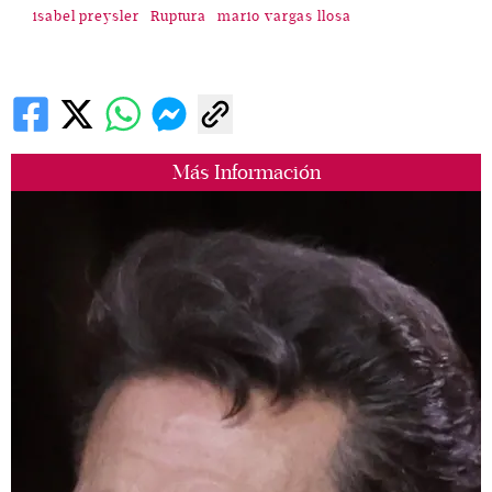
isabel preysler
Ruptura
mario vargas llosa
Más Información