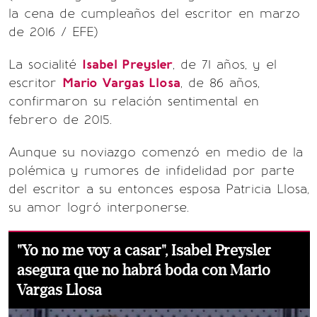
la cena de cumpleaños del escritor en marzo
de 2016 / EFE)
La socialité
Isabel Preysler
, de 71 años, y el
escritor
Mario Vargas Llosa
, de 86 años,
confirmaron su relación sentimental en
febrero de 2015.
Aunque su noviazgo comenzó en medio de la
polémica y rumores de infidelidad por parte
del escritor a su entonces esposa Patricia Llosa,
su amor logró interponerse.
"Yo no me voy a casar", Isabel Preysler
asegura que no habrá boda con Mario
Vargas Llosa