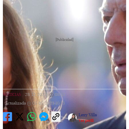
[Publicidad]
NOTICIAS
|
28/12/2022
|
08:52
|
Actualizada
05/05/2023
10:23
Lexy Villa
Ver perfil