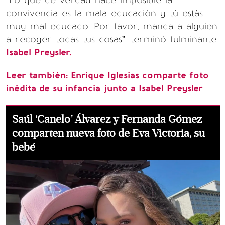
“Lo que de verdad hace imposible la
convivencia es la mala educación y tú estás
muy mal educado. Por favor, manda a alguien
a recoger todas tus cosas”, terminó fulminante
Isabel Preysler.
Leer también:
Enrique Iglesias comparte foto
inédita de su infancia junto a Isabel Preysler
Saúl ‘Canelo’ Álvarez y Fernanda Gómez
comparten nueva foto de Eva Victoria, su
bebé