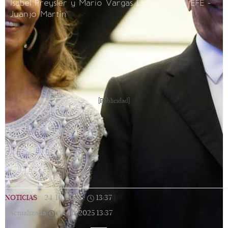
Isabel Preysler y Mario Vargas Llosa / Foto: EFE -
Juanjo Martín
[Publicidad]
NOTICIAS
|
24/10/2025
|
13:37
|
Actualizada
24/10/2025
13:37