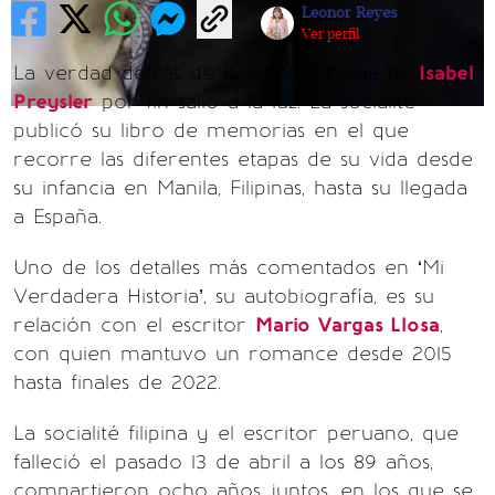
Leonor Reyes
Ver perfil
La verdad detrás de la llamativa vida de
Isabel
Preysler
por fin salió a la luz. La socialité
publicó su libro de memorias en el que
recorre las diferentes etapas de su vida desde
su infancia en Manila, Filipinas, hasta su llegada
a España.
Uno de los detalles más comentados en ‘Mi
Verdadera Historia’, su autobiografía, es su
relación con el escritor
Mario Vargas Llosa
,
con quien mantuvo un romance desde 2015
hasta finales de 2022.
La socialité filipina y el escritor peruano, que
falleció el pasado 13 de abril a los 89 años,
compartieron ocho años juntos, en los que se