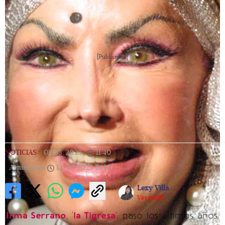
[Publicidad]
NOTICIAS
|
01/03/2023
|
11:40
|
Actualizada
14/05/2023
01:13
Lexy Villa
Ver perfil
Irma Serrano
, '
la Tigresa
', pasó los últimos años