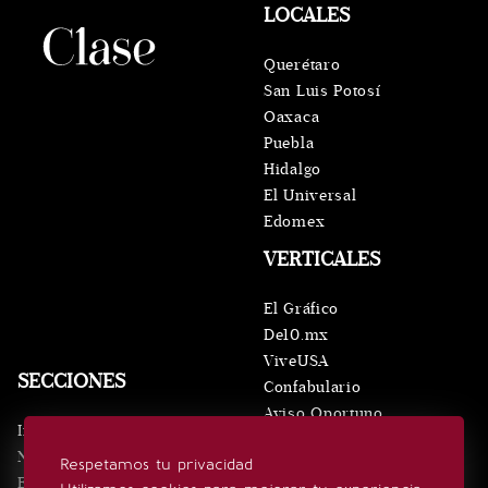
LOCALES
Querétaro
San Luis Potosí
Oaxaca
Puebla
Hidalgo
El Universal
Edomex
VERTICALES
El Gráfico
De10.mx
ViveUSA
SECCIONES
Confabulario
Aviso Oportuno
Inicio
Obituarios
Noticias
Respetamos tu privacidad
Consultas
Eventos