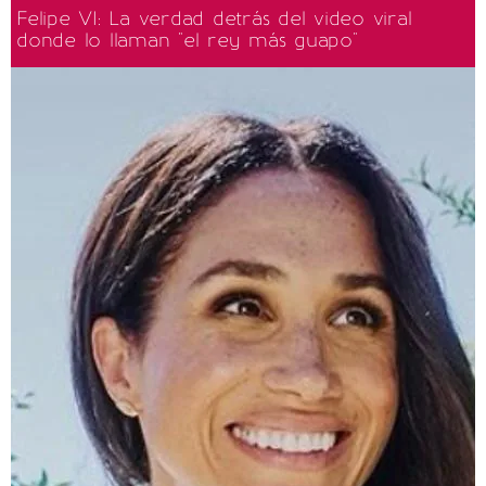
Felipe VI: La verdad detrás del video viral
donde lo llaman "el rey más guapo"