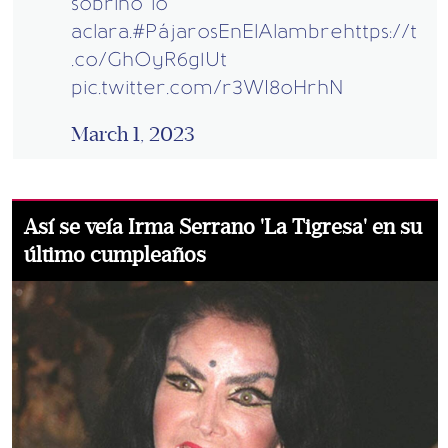
sobrino lo
aclara.
#PájarosEnElAlambre
https://t
.co/GhOyR6g1Ut
pic.twitter.com/r3WI8oHrhN
March 1, 2023
Así se veía Irma Serrano 'La Tigresa' en su
último cumpleaños