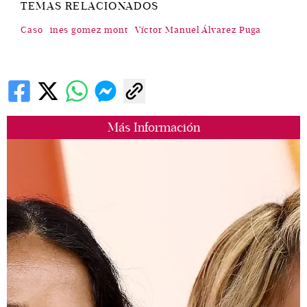
TEMAS RELACIONADOS
Caso
ines gomez mont
Víctor Manuel Álvarez Puga
Más Información