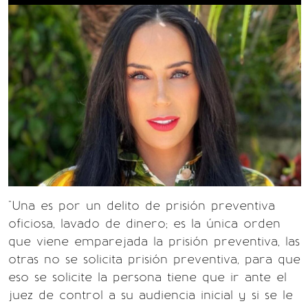
"Una es por un delito de prisión preventiva
oficiosa, lavado de dinero; es la única orden
que viene emparejada la prisión preventiva, las
otras no se solicita prisión preventiva, para que
eso se solicite la persona tiene que ir ante el
juez de control a su audiencia inicial y si se le