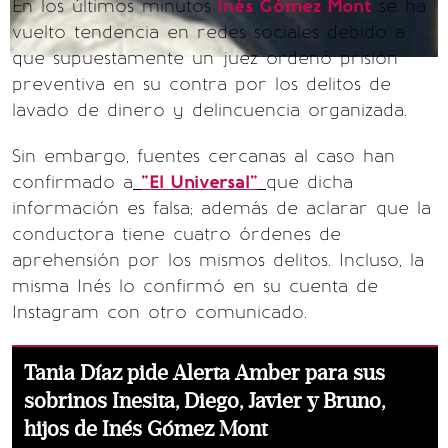
En los últimos minutos
Inés Gómez Mont
se ha
vuelto tendencia en redes sociales debido a
que supuestamente un juez ordenó prisión
preventiva en su contra por los delitos de
lavado de dinero y delincuencia organizada.
Sin embargo, fuentes cercanas al caso han
confirmado a
"El Universal"
que dicha
información es falsa; además de aclarar que la
conductora tiene cuatro órdenes de
aprehensión por los mismos delitos. Incluso, la
misma Inés lo confirmó en su cuenta de
Instagram con otro comunicado.
Tania Díaz pide Alerta Amber para sus
sobrinos Inesita, Diego, Javier y Bruno,
hijos de Inés Gómez Mont