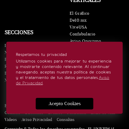
VERTICALES
El Gráfico
De10.mx
ViveUSA
SECCIONES
Confabulario
Aviso Oportuno
Inicio
Obituarios
Noticias
Respetamos tu privacidad
Consultas
Eventos
Utilizamos cookies para mejorar tu experiencia
Realeza
y mostrarte contenido relevante. Al continuar
SÍGUENOS
navegando, aceptas nuestra política de cookies
Estilo de vida
y el tratamiento de tus datos personales.
Aviso
Minuto x Minuto
de Privacidad
.
Acepto Cookies
Edición Impresa
Noticias
Quiénes somos
Realeza
Contacto
Directorio
Eventos
Publicidad
Estilo de vida
Videos
Aviso Privacidad
Consultas