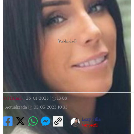
[Publicidad]
NOTICIAS
|
26/01/2023
|
13:08
|
Actualizada
05/05/2023
10:33
Lexy Villa
Ver perfil