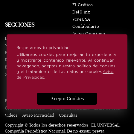
El Gráfico
De10.mx
ViveUSA
SECCIONES
Confabulario
Aviso Oportuno
Inicio
Obituarios
Noticias
Respetamos tu privacidad
Consultas
Eventos
Utilizamos cookies para mejorar tu experiencia
Realeza
y mostrarte contenido relevante. Al continuar
SÍGUENOS
navegando, aceptas nuestra política de cookies
Estilo de vida
y el tratamiento de tus datos personales.
Aviso
Minuto x Minuto
de Privacidad
.
Acepto Cookies
Edición Impresa
Noticias
Quiénes somos
Realeza
Contacto
Directorio
Eventos
Publicidad
Estilo de vida
Videos
Aviso Privacidad
Consultas
Copyright © Todos los derechos reservados | EL UNIVERSAL,
Compañía Periodística Nacional. De no existir previa