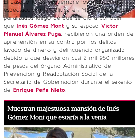
El pasado 10 de septiembre los mundos del
espectáculo y la política en México quedaron
paralizados luego de que se dio a conocer
que
Inés Gómez Mont
y su esposo
Víctor
Manuel Álvarez Puga
, recibieron una orden de
aprehensión en su contra por los delitos
lavado de dinero y delincuencia organizada,
debido a que desviaron casi 2 mil 950 millones
de pesos del órgano Administrativo de
Prevención y Readaptación Social de la
Secretaría de Gobernación durante el sexenio
de
Enrique Peña Nieto
.
Muestran majestuosa mansión de Inés
Gómez Mont que estaría a la venta