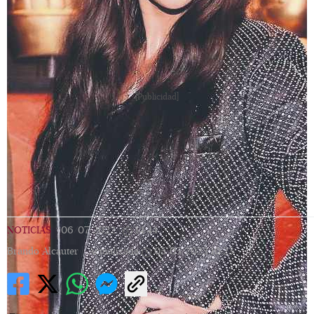
[Publicidad]
NOTICIAS
|
06/07/2022
|
14:44
|
Brando Alcauter |
Actualizada
05/05/2023
10:23