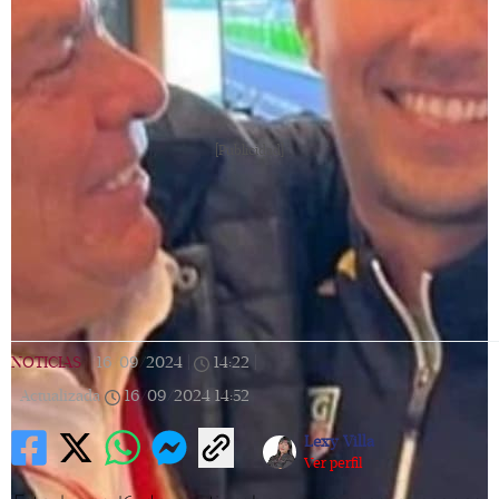
[Publicidad]
NOTICIAS
|
16/09/2024
|
14:22
|
Actualizada
16/09/2024
14:52
Lexy Villa
Ver perfil