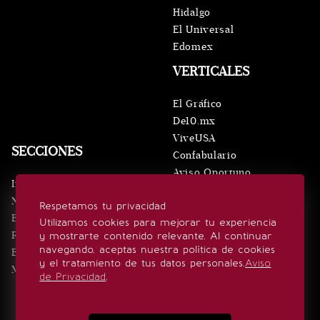
Hidalgo
El Universal
Edomex
VERTICALES
El Gráfico
De10.mx
ViveUSA
SECCIONES
Confabulario
Aviso Oportuno
Inicio
Obituarios
Noticias
Respetamos tu privacidad
Consultas
Eventos
Utilizamos cookies para mejorar tu experiencia
Realeza
y mostrarte contenido relevante. Al continuar
SÍGUENOS
navegando, aceptas nuestra política de cookies
Estilo de vida
y el tratamiento de tus datos personales.
Aviso
Minuto x Minuto
de Privacidad
.