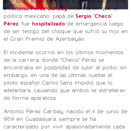
Este lunes 16 de septiembre, personas cercanas
a
Antonio Pérez Garibay
informaron que el
político mexicano, papá de
Sergio ‘Checo’
Pérez
, fue
hospitalizado
de emergencia luego
de ser testigo del choque que sufrió su hijo en
el Gran Premio de Azerbaiyán.
El incidente ocurrió en los últimos momentos
de la carrera, donde ‘Checo’ Pérez se
encontraba en posibilidad de subir al podio, sin
embargo, en una de las últimas vueltas el
piloto español Carlos Sainz impidió que lo
adelantara, causando que ambos se estrellaran
de forma aparatosa.
Antonio Pérez Garibay, nacido el 11 de junio de
1959 en Guadalajara, siempre se ha
caracterizado por vivir apasionadamente cada