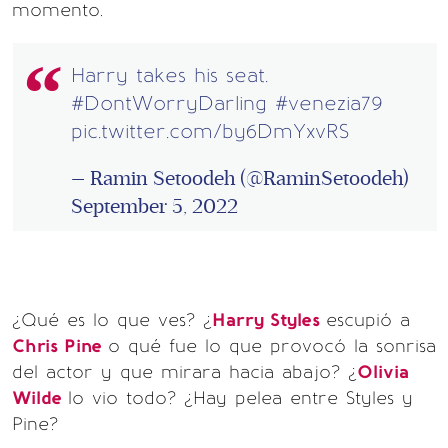
momento.
Harry takes his seat.
#DontWorryDarling
#venezia79
pic.twitter.com/by6DmYxvRS
— Ramin Setoodeh (@RaminSetoodeh)
September 5, 2022
¿Qué es lo que ves? ¿
Harry Styles
escupió a
Chris Pine
o qué fue lo que provocó la sonrisa
del actor y que mirara hacia abajo? ¿
Olivia
Wilde
lo vio todo? ¿Hay pelea entre Styles y
Pine?