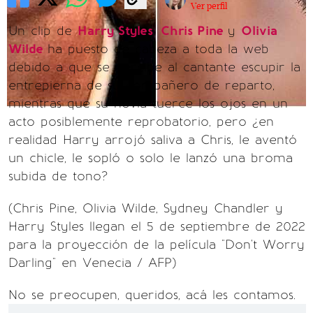
Ver perfil
Un clip de
Harry Styles
,
Chris Pine
y
Olivia
Wilde
ha puesto de cabeza a toda la web
debido a que se percibe al cantante escupir la
entrepierna de su compañero de reparto,
mientras que su novia tuerce los ojos en un
acto posiblemente reprobatorio, pero ¿en
realidad Harry arrojó saliva a Chris, le aventó
un chicle, le sopló o solo le lanzó una broma
subida de tono?
(Chris Pine, Olivia Wilde, Sydney Chandler y
Harry Styles llegan el 5 de septiembre de 2022
para la proyección de la película "Don't Worry
Darling" en Venecia / AFP)
No se preocupen, queridos, acá les contamos.