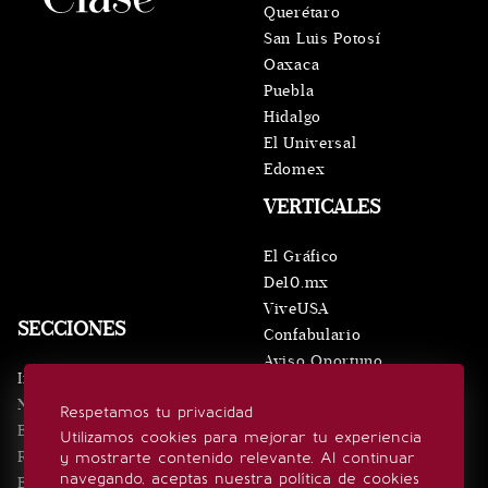
Querétaro
San Luis Potosí
Oaxaca
Puebla
Hidalgo
El Universal
Edomex
VERTICALES
El Gráfico
De10.mx
ViveUSA
SECCIONES
Confabulario
Aviso Oportuno
Inicio
Obituarios
Noticias
Respetamos tu privacidad
Consultas
Eventos
Utilizamos cookies para mejorar tu experiencia
Realeza
y mostrarte contenido relevante. Al continuar
SÍGUENOS
navegando, aceptas nuestra política de cookies
Estilo de vida