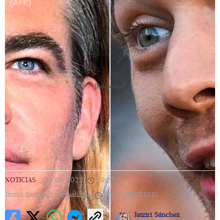
(AFP)
[Publicidad]
NOTICIAS
|
06/09/2022
|
09:22
|
Jatziri Sanchez |
Actualizada
05/05/2023
10:15
Jatziri Sánchez