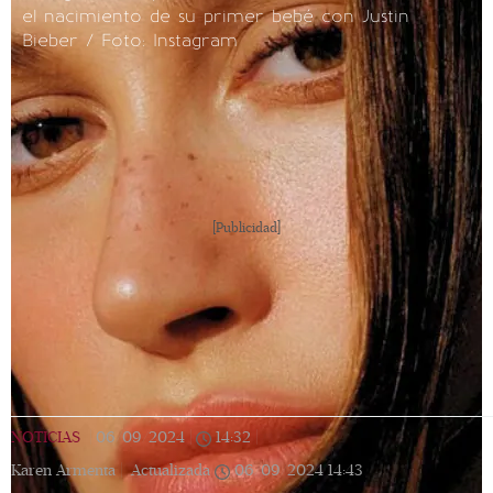
el nacimiento de su primer bebé con Justin
Bieber / Foto: Instagram
[Publicidad]
NOTICIAS
|
06/09/2024
|
14:32
|
Karen Armenta |
Actualizada
06/09/2024
14:43