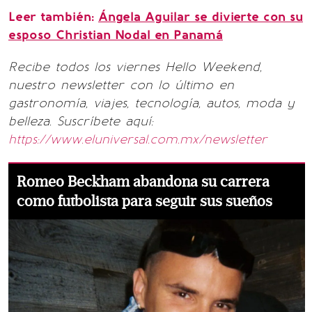
Leer también:
Ángela Aguilar se divierte con su
esposo Christian Nodal en Panamá
Recibe todos los viernes Hello Weekend,
nuestro newsletter con lo último en
gastronomía, viajes, tecnología, autos, moda y
belleza. Suscríbete aquí:
https://www.eluniversal.com.mx/newsletter
Romeo Beckham abandona su carrera
como futbolista para seguir sus sueños