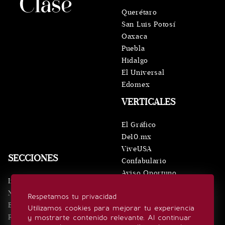
Querétaro
San Luis Potosí
Oaxaca
Puebla
Hidalgo
El Universal
Edomex
VERTICALES
El Gráfico
De10.mx
ViveUSA
SECCIONES
Confabulario
Aviso Oportuno
Inicio
Obituarios
Noticias
Respetamos tu privacidad
Consultas
Eventos
Utilizamos cookies para mejorar tu experiencia
Realeza
y mostrarte contenido relevante. Al continuar
SÍGUENOS