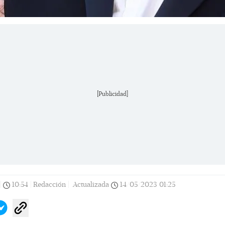
[Publicidad]
|
10:54
|
Redacción |
Actualizada
14/05/2023
01:25