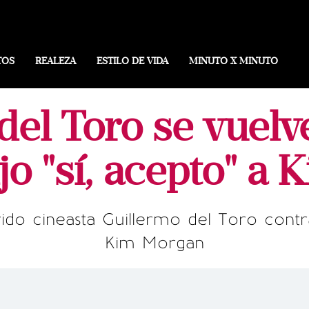
TOS
REALEZA
ESTILO DE VIDA
MINUTO X MINUTO
del Toro se vuelve
ijo "sí, acepto" a
do cineasta Guillermo del Toro contra
Kim Morgan