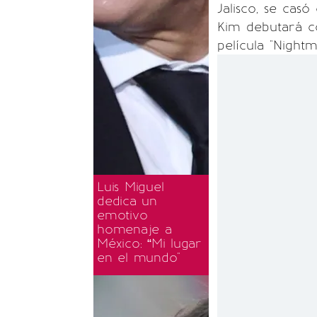
Jalisco, se ca
Kim debutará c
película "Nightm
Luis Miguel
dedica un
emotivo
homenaje a
México: “Mi lugar
en el mundo"