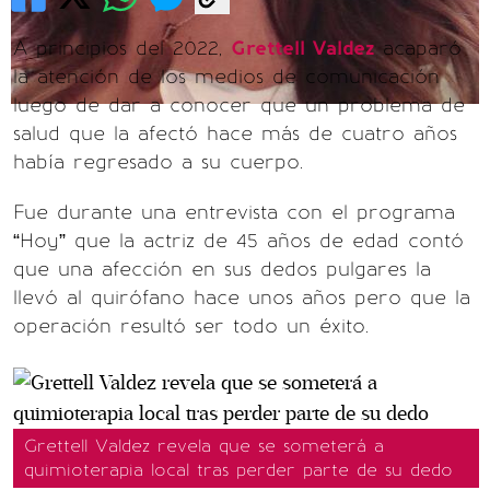
A principios del 2022,
Grettell Valdez
acaparó
la atención de los medios de comunicación
luego de dar a conocer que un problema de
salud que la afectó hace más de cuatro años
había regresado a su cuerpo.
Fue durante una entrevista con el programa
“Hoy” que la actriz de 45 años de edad contó
que una afección en sus dedos pulgares la
llevó al quirófano hace unos años pero que la
operación resultó ser todo un éxito.
Grettell Valdez revela que se someterá a
quimioterapia local tras perder parte de su dedo