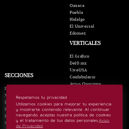
Oaxaca
Puebla
Hidalgo
El Universal
Edomex
VERTICALES
El Gráfico
De10.mx
ViveUSA
SECCIONES
Confabulario
Aviso Oportuno
Inicio
Obituarios
Noticias
Respetamos tu privacidad
Consultas
Eventos
Utilizamos cookies para mejorar tu experiencia
Realeza
y mostrarte contenido relevante. Al continuar
SÍGUENOS
navegando, aceptas nuestra política de cookies
Estilo de vida
y el tratamiento de tus datos personales.
Aviso
Minuto x Minuto
de Privacidad
.