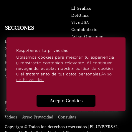
El Gráfico
De10.mx
ViveUSA
SECCIONES
Confabulario
Aviso Oportuno
Inicio
Obituarios
Noticias
Respetamos tu privacidad
Consultas
Eventos
Utilizamos cookies para mejorar tu experiencia
Realeza
y mostrarte contenido relevante. Al continuar
SÍGUENOS
navegando, aceptas nuestra política de cookies
Estilo de vida
y el tratamiento de tus datos personales.
Aviso
Minuto x Minuto
de Privacidad
.
Acepto Cookies
Edición Impresa
Noticias
Quiénes somos
Realeza
Contacto
Directorio
Eventos
Publicidad
Estilo de vida
Videos
Aviso Privacidad
Consultas
Copyright © Todos los derechos reservados | EL UNIVERSAL,