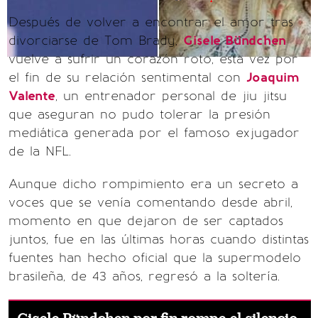
Después de volver a encontrar el amor tras
divorciarse de Tom Brady,
Gisele Bündchen
vuelve a sufrir un corazón roto, esta vez por
el fin de su relación sentimental con
Joaquim
Valente
, un entrenador personal de jiu jitsu
que aseguran no pudo tolerar la presión
mediática generada por el famoso exjugador
de la NFL.
Aunque dicho rompimiento era un secreto a
voces que se venía comentando desde abril,
momento en que dejaron de ser captados
juntos, fue en las últimas horas cuando distintas
fuentes han hecho oficial que la supermodelo
brasileña, de 43 años, regresó a la soltería.