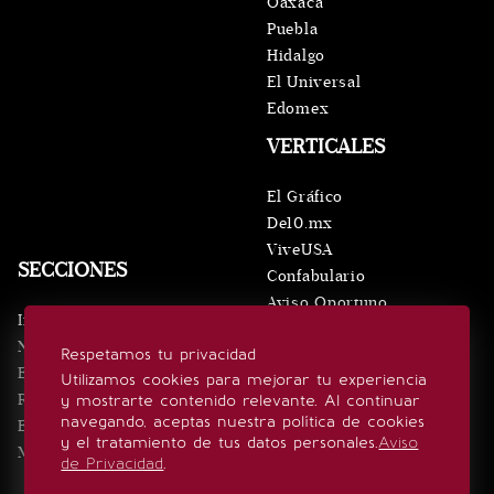
Oaxaca
Puebla
Hidalgo
El Universal
Edomex
VERTICALES
El Gráfico
De10.mx
ViveUSA
SECCIONES
Confabulario
Aviso Oportuno
Inicio
Obituarios
Noticias
Respetamos tu privacidad
Consultas
Eventos
Utilizamos cookies para mejorar tu experiencia
Realeza
y mostrarte contenido relevante. Al continuar
SÍGUENOS
navegando, aceptas nuestra política de cookies
Estilo de vida
y el tratamiento de tus datos personales.
Aviso
Minuto x Minuto
de Privacidad
.