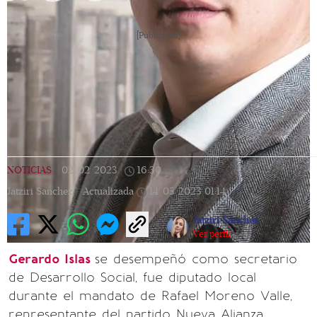
[Publicidad]
NOTICIAS
|
02/02/2023
|
16:30
|
Jatziri Sanchez |
Actualizada
14/05/2023
01:14
Jatziri Sánchez
Ver perfil
Gerardo Islas
se desempeñó como secretario
de Desarrollo Social, fue diputado local
durante el mandato de Rafael Moreno Valle,
representante del partido Nueva Alianza