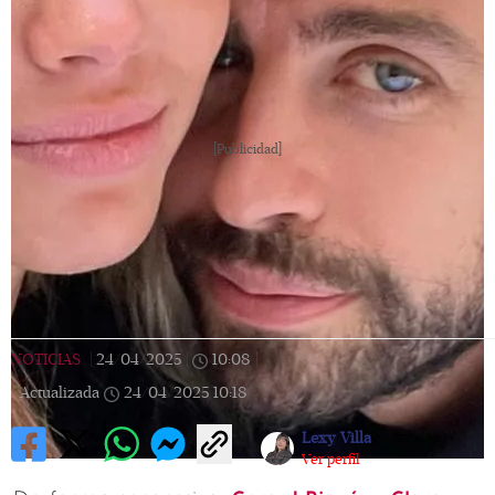
[Publicidad]
NOTICIAS
|
24/04/2025
|
10:08
|
Actualizada
24/04/2025
10:18
Lexy Villa
Ver perfil