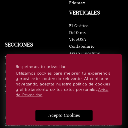
Edomex
VERTICALES
El Gráfico
De10.mx
ViveUSA
SECCIONES
Confabulario
Aviso Oportuno
Inicio
Obituarios
Noticias
Respetamos tu privacidad
Consultas
Eventos
Utilizamos cookies para mejorar tu experiencia
Realeza
y mostrarte contenido relevante. Al continuar
SÍGUENOS
navegando, aceptas nuestra política de cookies
Estilo de vida
y el tratamiento de tus datos personales.
Aviso
Minuto x Minuto
de Privacidad
.
Acepto Cookies
Edición Impresa
Noticias
Quiénes somos
Realeza
Contacto
Directorio
Eventos
Publicidad
Estilo de vida