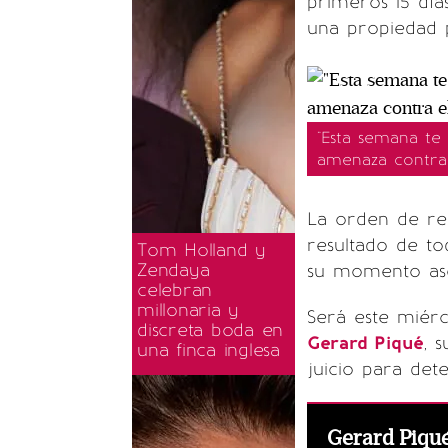
primeros 15 dí
una propiedad p
"Esta semana te 
amenaza contra 
La orden de re
resultado de to
Tom Holland y
Zendaya
su momento ase
celebran
millonaria y
Será este miérc
discreta boda en
Gerard Piqué
, 
una finca inglesa
juicio para dete
Gerard Piqué