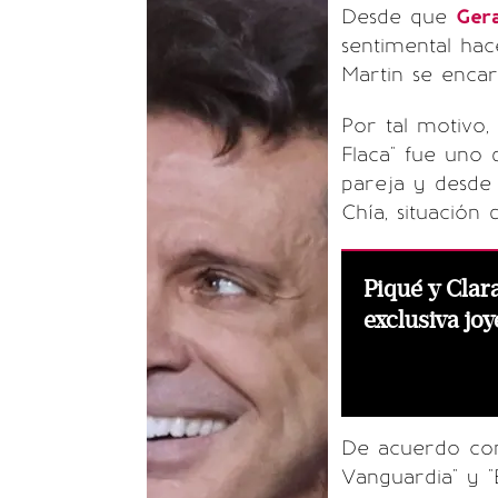
Desde que
Ger
sentimental hac
Martin se enca
Por tal motivo,
Flaca" fue uno 
pareja y desde 
Chía, situación 
Piqué y Clar
exclusiva jo
De acuerdo con
Vanguardia" y 