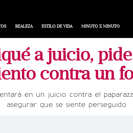
TOS
REALEZA
ESTILO DE VIDA
MINUTO X MINUTO
qué a juicio, pid
ento contra un f
rentará en un juicio contra el paparaz
asegurar que se siente perseguido