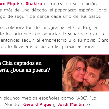
ard Piqué
y
Shakira
comenzaron su relación
e más de una década, el paparazzo español Jordi
rgó de seguir de cerca cada uno de sus pasos.
 el colaborador del programa "El Gordo y la
de los primeros en anunciar la separación de la
entonces seguir al empresario y a su novia Clara
que lo llevará a juicio en las próximas horas.
a Chía captados en
yería, ¿boda en puerta?
 algunos medios españoles como "ABC", "La
"El Mundo",
Gerard Piqué
y
Jordi Martin
se