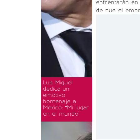
enfrentarán en 
de que el empr
Luis Miguel
dedica un
emotivo
homenaje a
México: “Mi lugar
en el mundo"