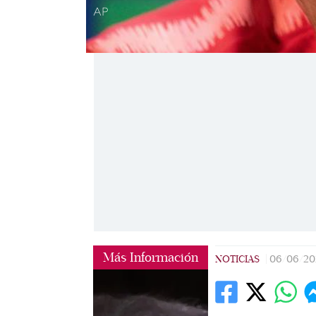
AP
Más Información
NOTICIAS
|
06/06/20