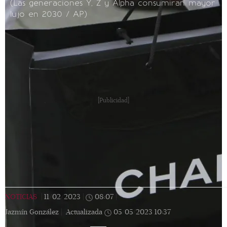
(Las generaciones Y, Z y Alpha consumiran mayor
lujo en 2030 / AP)
[Publicidad]
NOTICIAS
|
11/02/2023
|
08:07
|
Jazmín González |
Actualizada
05/05/2023
10:37