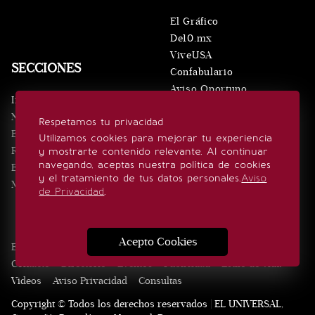
El Gráfico
De10.mx
ViveUSA
SECCIONES
Confabulario
Aviso Oportuno
Inicio
Obituarios
Noticias
Respetamos tu privacidad
Consultas
Eventos
Utilizamos cookies para mejorar tu experiencia
Realeza
y mostrarte contenido relevante. Al continuar
SÍGUENOS
navegando, aceptas nuestra política de cookies
Estilo de vida
y el tratamiento de tus datos personales.
Aviso
Minuto x Minuto
de Privacidad
.
Acepto Cookies
Edición Impresa
Noticias
Quiénes somos
Realeza
Contacto
Directorio
Eventos
Publicidad
Estilo de vida
Videos
Aviso Privacidad
Consultas
Copyright © Todos los derechos reservados | EL UNIVERSAL,