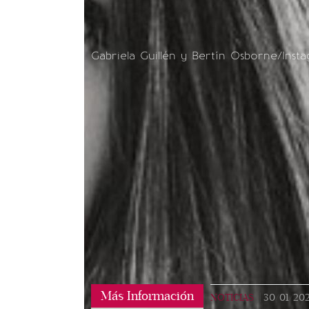
Gabriela Guillén y Bertín Osborne/Inst
Más Información
NOTICIAS
|
30/01/20