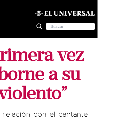
primera vez
sborne a su
iolento”
relación con el cantante