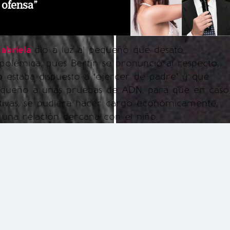
 ofensa”
abriela
dio a luz al pequeño que desató
olémica, pues Bertín se pronunció al respecto,
 estaba dispuesto a ‘ejercer de padre’ y que
equeño a unas pruebas de ADN, para que en caso
itivas, se pudiera hacer cargo económicamente,
una relación cercana con el niño.