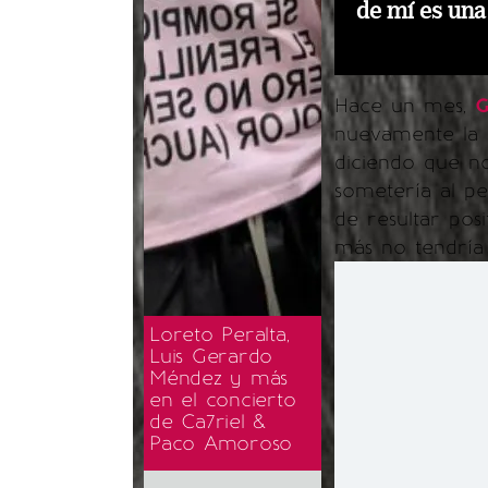
de mí es una
Hace un mes,
G
nuevamente la p
diciendo que no
sometería al p
de resultar pos
más no tendría 
Loreto Peralta,
Luis Gerardo
Méndez y más
en el concierto
de Ca7riel &
Paco Amoroso