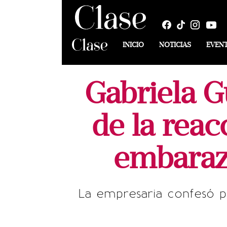
INICIO
NOTICIAS
EVEN
Gabriela G
de la reac
embaraz
La empresaria confesó p