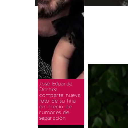
José Eduardo
Derbez
comparte nueva
foto de su hija
en medio de
rumores de
separación