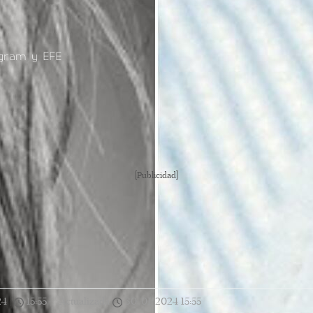
agram y EFE
[Publicidad]
24
|
15:55
|
Actualizada
30/01/2024
15:55