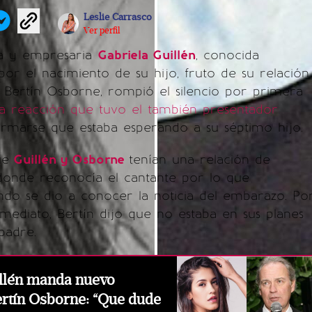
Leslie Carrasco
Ver perfil
ta y empresaria
Gabriela Guillén
, conocida
or el nacimiento de su hijo, fruto de su relación
 Bertín Osborne, rompió el silencio por primera
a reacción que tuvo el también presentador
firmarse que estaba esperando a su séptimo hijo.
ue
Guillén y Osborne
tenían una relación de
 donde reconocía el cantante por lo que
ndo se dio a conocer la noticia del embarazo. Po
nmediato, Bertín dijo que no estaba en sus planes
padre.
illén manda nuevo
rtín Osborne: “Que dude