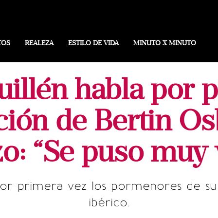
TOS
REALEZA
ESTILO DE VIDA
MINUTO X MINUTO
uillén habla por 
ción de Bertin O
o: “Se puso muy v
or primera vez los pormenores de su 
ibérico.