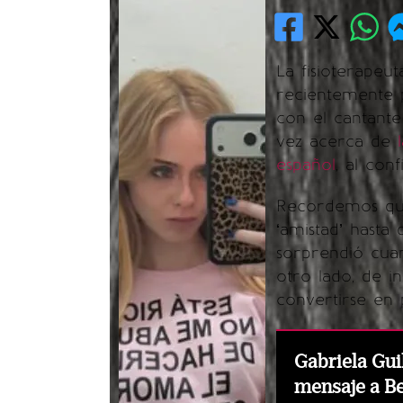
La fisioterapeu
recientemente p
con el cantante
vez acerca de
l
español
, al con
Recordemos q
‘amistad’ hasta
sorprendió cua
otro lado, de i
convertirse en 
Gabriela Gu
mensaje a Be