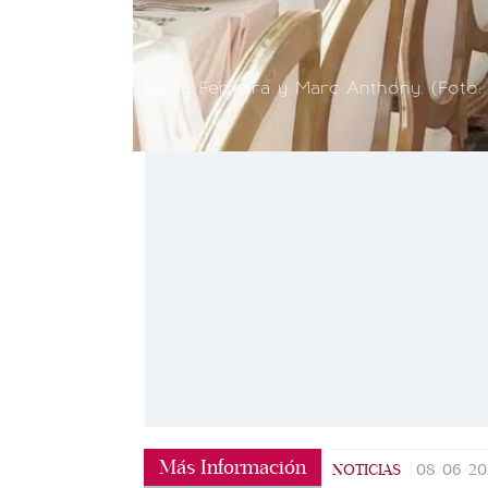
Nadia Ferreira y Marc Anthony. (Foto:
Más Información
NOTICIAS
|
08/06/20