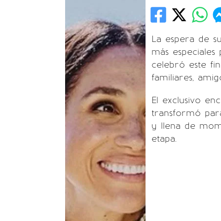
La espera de s
más especiales
celebró este f
familiares, ami
El exclusivo e
transformó para
y llena de mom
etapa.