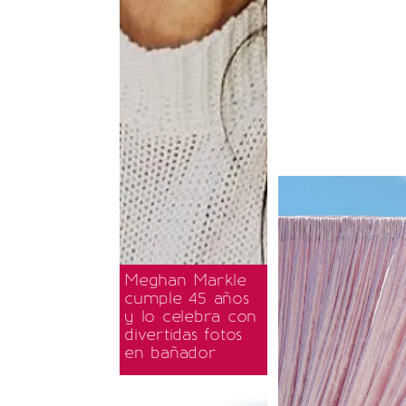
Meghan Markle
cumple 45 años
y lo celebra con
divertidas fotos
en bañador