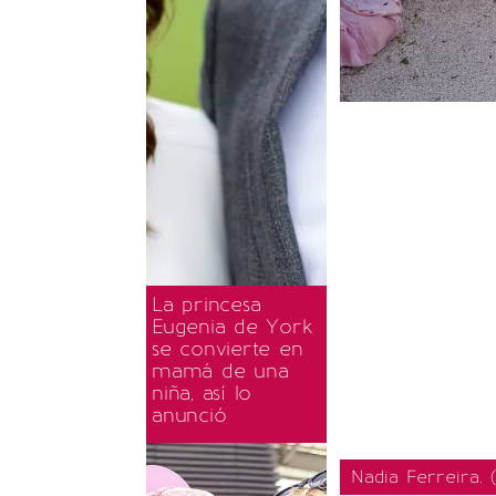
La princesa
Eugenia de York
se convierte en
mamá de una
niña, así lo
anunció
Nadia Ferreira. 