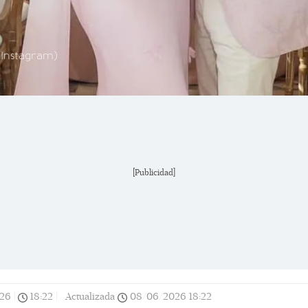
 Instagram)
[Publicidad]
26
|
18:22
|
Actualizada
08/06/2026
18:22