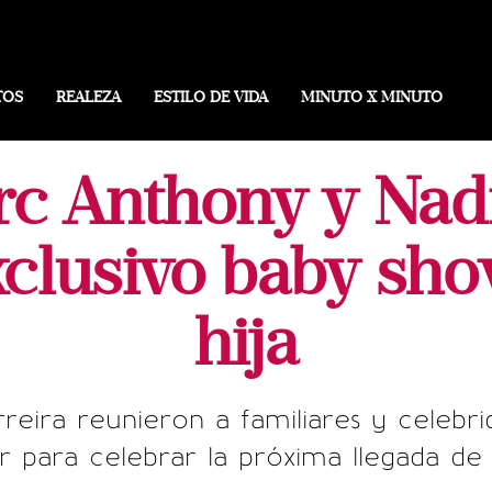
TOS
REALEZA
ESTILO DE VIDA
MINUTO X MINUTO
rc Anthony y Nadi
xclusivo baby sho
hija
eira reunieron a familiares y celebr
 para celebrar la próxima llegada de 