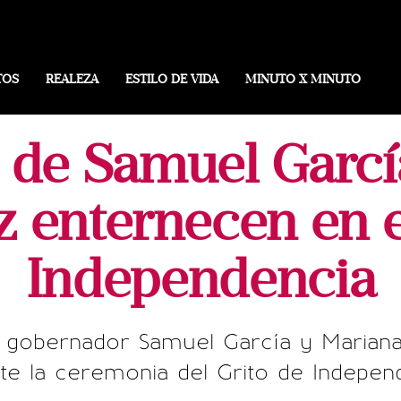
TOS
REALEZA
ESTILO DE VIDA
MINUTO X MINUTO
s de Samuel Garc
 enternecen en e
Independencia
del gobernador Samuel García y Maria
te la ceremonia del Grito de Indepen