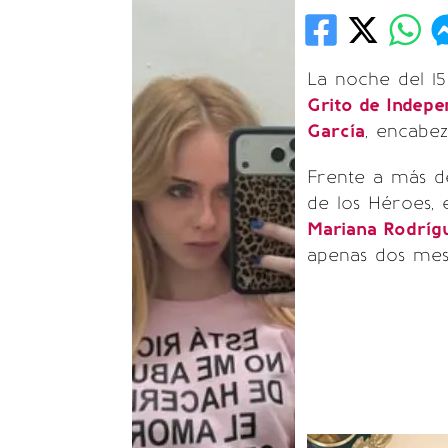
La noche del 15
Grito de Indepe
García
, encabez
Frente a más d
de los Héroes,
Mariana Rodríg
apenas dos mes