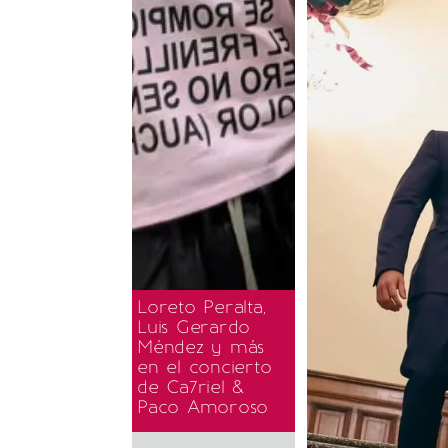
Loreto Peralta,
Luis Gerardo
Méndez y más
en el concierto
de Ca7riel &
Paco Amoroso