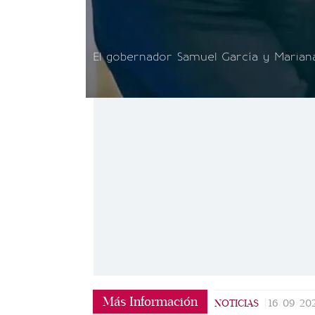
El gobernador Samuel García y Mariana
Más Información
NOTICIAS
|
16/09/20