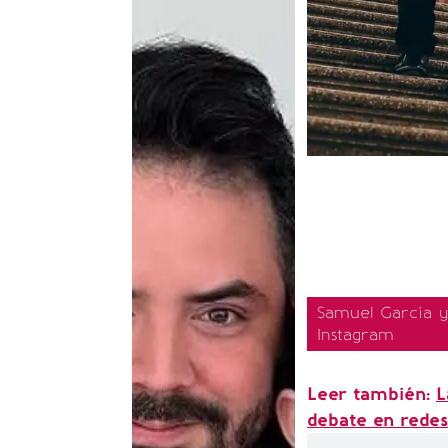
Samuel García y 
Instagram
Leer también:
L
debate en redes