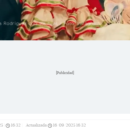
 Rodríguez con sus hijas / Foto: Instagram
[Publicidad]
25
|
16:32
|
Actualizada
16/09/2025
16:32