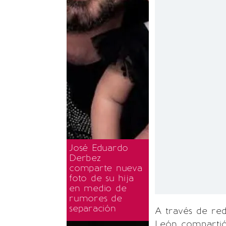
José Eduardo
Derbez
comparte nueva
foto de su hija
en medio de
rumores de
separación
A través de red
León compartió 