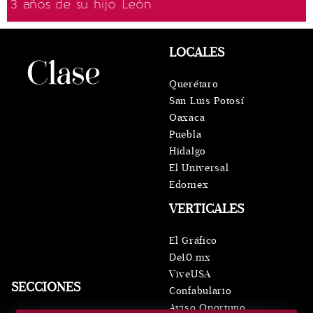
3 años de su hijo León
LOCALES
Querétaro
San Luis Potosí
Oaxaca
Puebla
Hidalgo
El Universal
Edomex
VERTICALES
El Gráfico
De10.mx
ViveUSA
SECCIONES
Confabulario
Aviso Oportuno