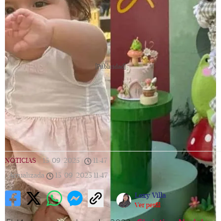
[Publicidad]
NOTICIAS
|
15/09/2025
|
11:47
|
Actualizada
15/09/2025
11:47
Lexy Villa
Ver perfil