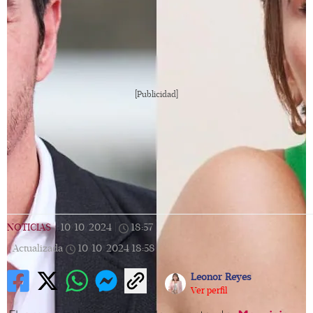
[Publicidad]
NOTICIAS
|
10/10/2024
|
18:57
|
Actualizada
10/10/2024
18:58
Leonor Reyes
Ver perfil