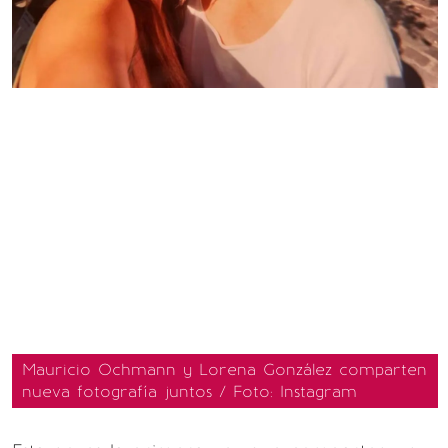
Mauricio Ochmann y Lorena González comparten
nueva fotografía juntos / Foto: Instagram