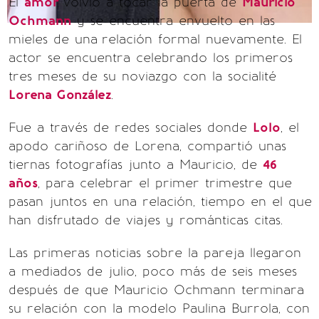
El
amor
volvió a tocar la puerta de
Mauricio
Ochmann
y se encuentra envuelto en las
mieles de una
relación formal nuevamente. El
actor se encuentra celebrando los primeros
tres meses de su noviazgo con la socialité
Lorena González
.
Fue a través de redes sociales donde
Lolo
, el
apodo cariñoso de Lorena, compartió unas
tiernas fotografías junto a Mauricio, de
46
años
, para celebrar el primer trimestre que
pasan juntos en una relación, tiempo en el que
han disfrutado de viajes y románticas citas.
Las primeras noticias sobre la pareja llegaron
a mediados de julio, poco más de seis meses
después de que Mauricio Ochmann terminara
su relación con la modelo Paulina Burrola, con