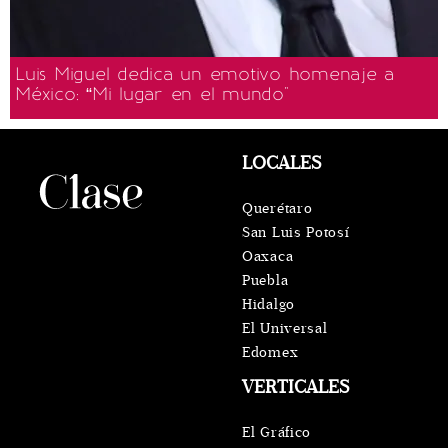
Luis Miguel dedica un emotivo homenaje a
México: “Mi lugar en el mundo"
LOCALES
Querétaro
San Luis Potosí
Oaxaca
Puebla
Hidalgo
El Universal
Edomex
VERTICALES
El Gráfico