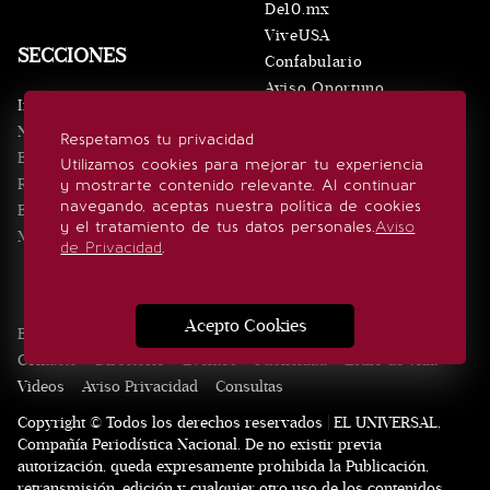
De10.mx
ViveUSA
SECCIONES
Confabulario
Aviso Oportuno
Inicio
Obituarios
Noticias
Respetamos tu privacidad
Consultas
Eventos
Utilizamos cookies para mejorar tu experiencia
Realeza
y mostrarte contenido relevante. Al continuar
SÍGUENOS
navegando, aceptas nuestra política de cookies
Estilo de vida
y el tratamiento de tus datos personales.
Aviso
Minuto x Minuto
de Privacidad
.
Acepto Cookies
Edición Impresa
Noticias
Quiénes somos
Realeza
Contacto
Directorio
Eventos
Publicidad
Estilo de vida
Videos
Aviso Privacidad
Consultas
Copyright © Todos los derechos reservados | EL UNIVERSAL,
Compañía Periodística Nacional. De no existir previa
autorización, queda expresamente prohibida la Publicación,
retransmisión, edición y cualquier otro uso de los contenidos