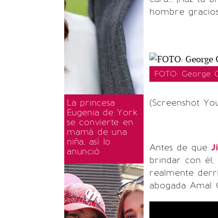
hombre gracios
FOTO: George Cl
La princesa
(Screenshot Yo
Eugenia de York
se convierte en
mamá de una
niña, así lo
Antes de que
J
anunció
brindar con él
realmente derri
abogada Amal Cl