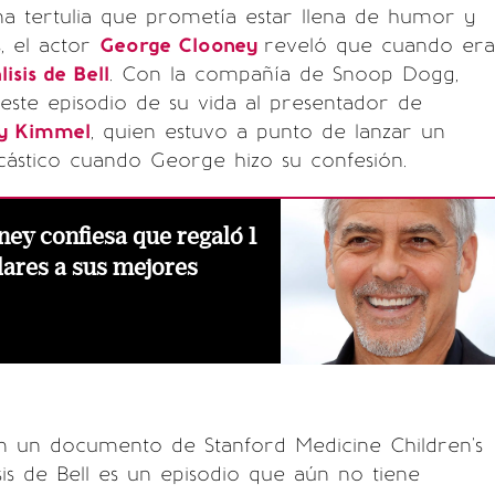
a tertulia que prometía estar llena de humor y
, el actor
George Clooney
reveló que cuando era
lisis de Bell
. Con la compañía de Snoop Dogg,
ste episodio de su vida al presentador de
y Kimmel
, quien estuvo a punto de lanzar un
cástico cuando George hizo su confesión.
ey confiesa que regaló 1
lares a sus mejores
 un documento de Stanford Medicine Children's
isis de Bell es un episodio que aún no tiene