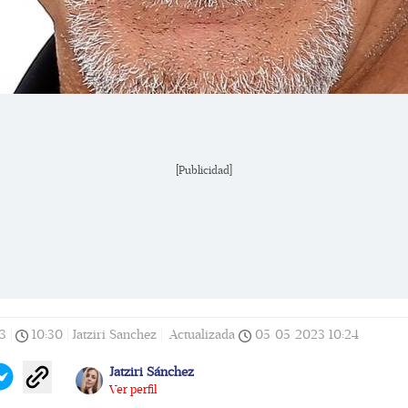
[Publicidad]
3
|
10:30
|
Jatziri Sanchez |
Actualizada
05/05/2023
10:24
Jatziri Sánchez
Ver perfil