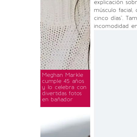
explicación sob
músculo facial
cinco días". Ta
incomodidad en
Meghan Markle
cumple 45 años
y lo celebra con
divertidas fotos
en bañador