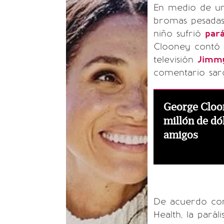
En medio de un
bromas pesadas
niño sufrió
pará
Clooney contó e
televisión
Jimm
comentario sar
George Cloon
millón de dó
amigos
De acuerdo con
Health, la parál