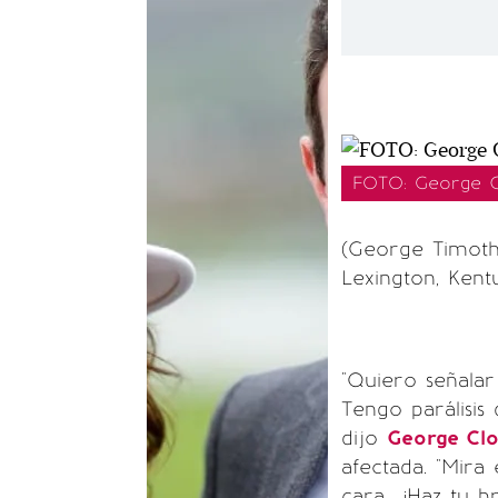
FOTO: George Cl
(George Timoth
Lexington, Kent
"Quiero señala
Tengo parálisis 
dijo
George Cl
afectada. "Mira 
cara... ¡Haz tu