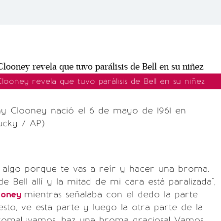
ooney revela que tuvo parálisis de Bell en su niñez
y Clooney nació el 6 de mayo de 1961 en
ucky / AP)
r algo porque te vas a reír y hacer una broma.
de Bell allí y la mitad de mi cara está paralizada",
ooney
mientras señalaba con el dedo la parte
esto, ve esta parte y luego la otra parte de la
 broma! ¡vamos, haz una broma graciosa! Vamos,