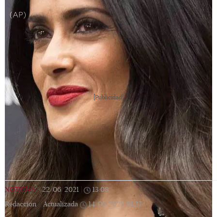
(AP)
[Publicidad]
NOTICIAS
|
22/06/2021
|
13:08
|
Redacción |
Actualizada
14/05/2023
01:27