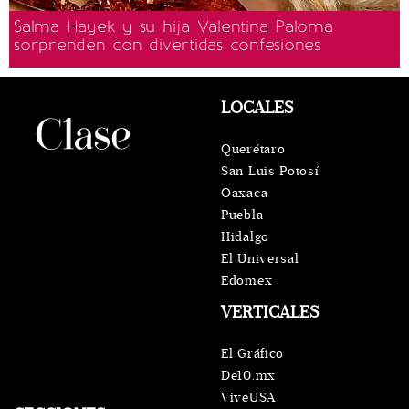
Salma Hayek y su hija Valentina Paloma
sorprenden con divertidas confesiones
LOCALES
Querétaro
San Luis Potosí
Oaxaca
Puebla
Hidalgo
El Universal
Edomex
VERTICALES
El Gráfico
De10.mx
ViveUSA