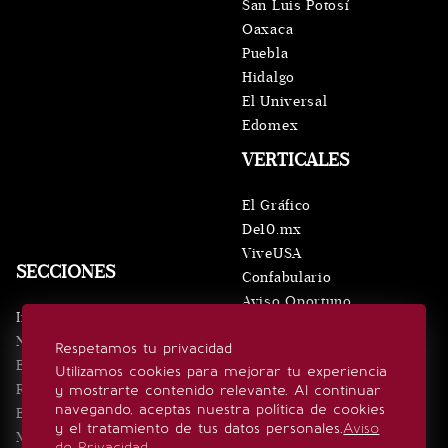
San Luis Potosí
Oaxaca
Puebla
Hidalgo
El Universal
Edomex
VERTICALES
El Gráfico
De10.mx
ViveUSA
SECCIONES
Confabulario
Aviso Oportuno
Inicio
Obituarios
Noticias
Respetamos tu privacidad
Consultas
Eventos
Utilizamos cookies para mejorar tu experiencia
Realeza
y mostrarte contenido relevante. Al continuar
SÍGUENOS
navegando, aceptas nuestra política de cookies
Estilo de vida
y el tratamiento de tus datos personales.
Aviso
Minuto x Minuto
de Privacidad
.