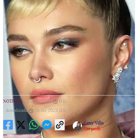
[Publicidad]
NOTICIAS
|
25/05/2023
|
11:11
|
Actualizada
25/05/2023
11:11
Lexy Villa
Ver perfil