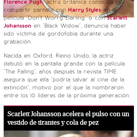
Florence Pugh
, actriz británica conocida por
compartir pantalla con
Harry Styles
en la
película "Don´t Worry Darling" o con
Scarlett
Johansson
en "Black Widow", denuncia haber
sido víctima de gordofobia durante una
grabación.
Nacida en Oxford, Reino Unido, la actriz
debutó en la pantalla grande con la película
"The Falling", años después la revista TIME
asegura que ella "podría salvar al cine de la
extinción", motivo por el que la nombraron
entre los 10 líderes de la próxima generación.
Scarlett Johansson acelera el pulso con un
vestido de tirantes y cola de pez