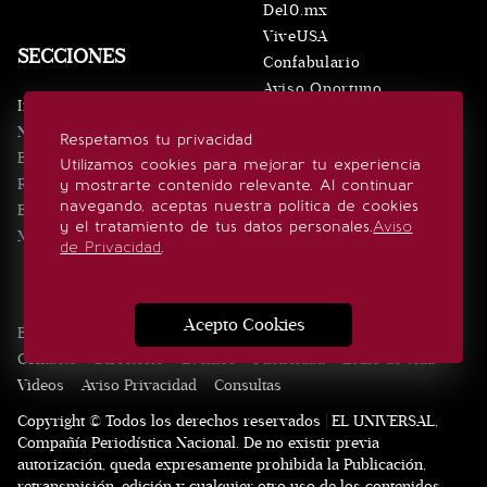
De10.mx
ViveUSA
SECCIONES
Confabulario
Aviso Oportuno
Inicio
Obituarios
Noticias
Respetamos tu privacidad
Consultas
Eventos
Utilizamos cookies para mejorar tu experiencia
Realeza
y mostrarte contenido relevante. Al continuar
SÍGUENOS
navegando, aceptas nuestra política de cookies
Estilo de vida
y el tratamiento de tus datos personales.
Aviso
Minuto x Minuto
de Privacidad
.
Acepto Cookies
Edición Impresa
Noticias
Quiénes somos
Realeza
Contacto
Directorio
Eventos
Publicidad
Estilo de vida
Videos
Aviso Privacidad
Consultas
Copyright © Todos los derechos reservados | EL UNIVERSAL,
Compañía Periodística Nacional. De no existir previa
autorización, queda expresamente prohibida la Publicación,
retransmisión, edición y cualquier otro uso de los contenidos