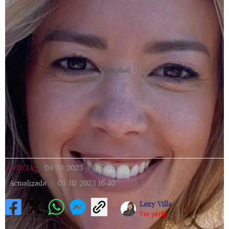
[Publicidad]
NOTICIAS
|
03/10/2023
|
15:04
|
Actualizada
03/10/2023
16:40
Lexy Villa
Ver perfil