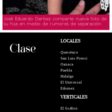
José Eduardo Derbez comparte nueva foto de
su hija en medio de rumores de separación
LOCALES
Querétaro
San Luis Potosí
Oaxaca
Puebla
Hidalgo
El Universal
Edomex
VERTICALES
El Gráfico