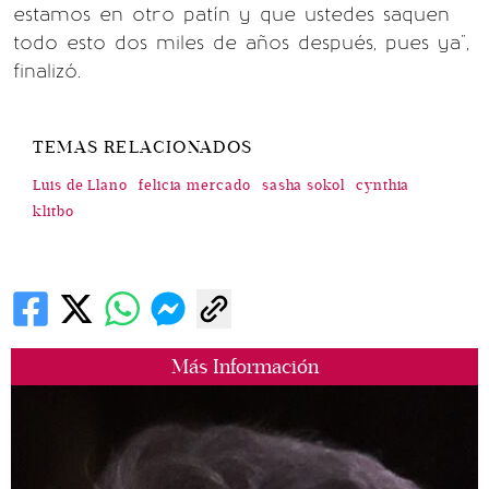
estamos en otro patín y que ustedes saquen
todo esto dos miles de años después, pues ya",
finalizó.
TEMAS RELACIONADOS
Luis de Llano
felicia mercado
sasha sokol
cynthia
klitbo
Más Información