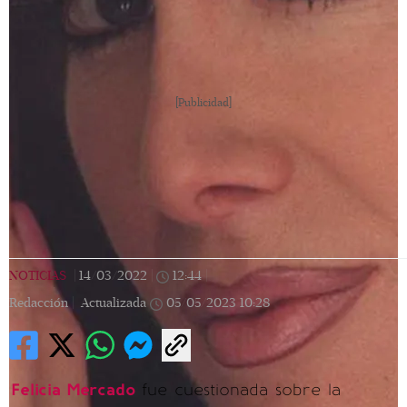
[Publicidad]
NOTICIAS
|
14/03/2022
|
12:44
|
Redacción |
Actualizada
05/05/2023
10:28
Felicia Mercado
fue cuestionada sobre la