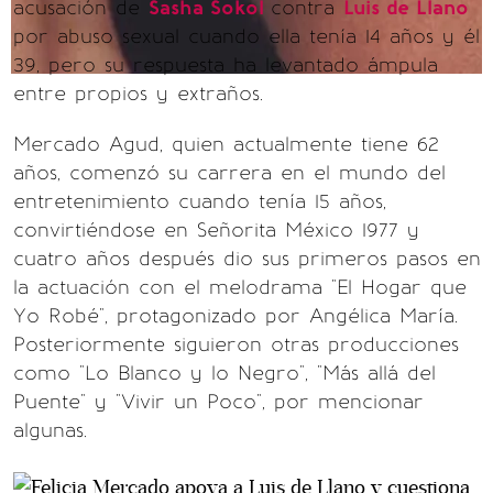
acusación de
Sasha Sokol
contra
Luis de Llano
por abuso sexual cuando ella tenía 14 años y él
39, pero su respuesta ha levantado ámpula
entre propios y extraños.
Mercado Agud, quien actualmente tiene 62
años, comenzó su carrera en el mundo del
entretenimiento cuando tenía 15 años,
convirtiéndose en Señorita México 1977 y
cuatro años después dio sus primeros pasos en
la actuación con el melodrama "El Hogar que
Yo Robé", protagonizado por Angélica María.
Posteriormente siguieron otras producciones
como "Lo Blanco y lo Negro", "Más allá del
Puente" y "Vivir un Poco", por mencionar
algunas.