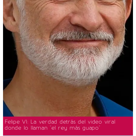
Felipe VI: La verdad detrás del video viral
donde lo llaman "el rey más guapo"