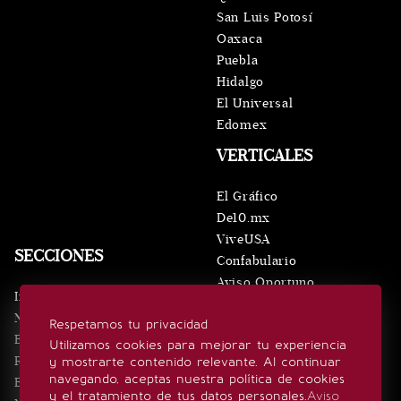
San Luis Potosí
Oaxaca
Puebla
Hidalgo
El Universal
Edomex
VERTICALES
El Gráfico
De10.mx
ViveUSA
SECCIONES
Confabulario
Aviso Oportuno
Inicio
Obituarios
Noticias
Respetamos tu privacidad
Consultas
Eventos
Utilizamos cookies para mejorar tu experiencia
Realeza
y mostrarte contenido relevante. Al continuar
SÍGUENOS
navegando, aceptas nuestra política de cookies
Estilo de vida
y el tratamiento de tus datos personales.
Aviso