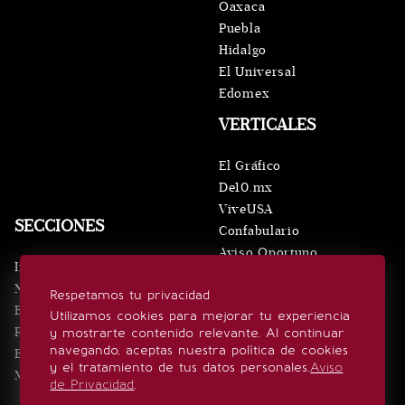
Oaxaca
Puebla
Hidalgo
El Universal
Edomex
VERTICALES
El Gráfico
De10.mx
ViveUSA
SECCIONES
Confabulario
Aviso Oportuno
Inicio
Obituarios
Noticias
Respetamos tu privacidad
Consultas
Eventos
Utilizamos cookies para mejorar tu experiencia
Realeza
y mostrarte contenido relevante. Al continuar
SÍGUENOS
navegando, aceptas nuestra política de cookies
Estilo de vida
y el tratamiento de tus datos personales.
Aviso
Minuto x Minuto
de Privacidad
.