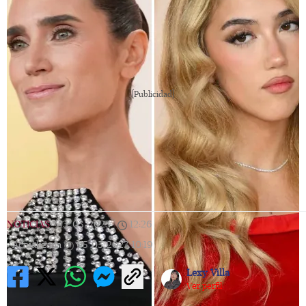
[Publicidad]
NOTICIAS
|
13/03/2023
|
12:26
|
Actualizada
05/05/2023
10:19
Lexy Villa
Ver perfil