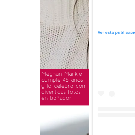
Ver esta publicac
Meghan Markle
cumple 45 años
y lo celebra con
divertidas fotos
en bañador