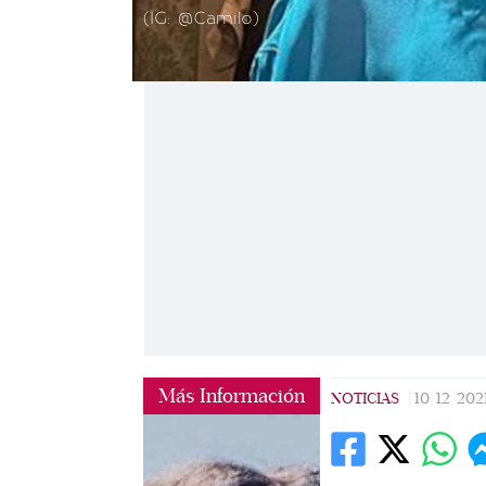
(IG: @Camilo)
Más Información
NOTICIAS
|
10/12/202