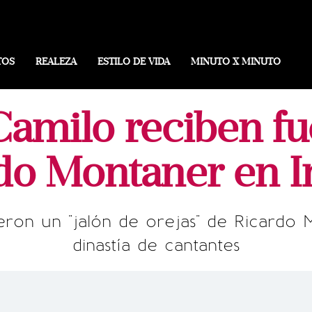
TOS
REALEZA
ESTILO DE VIDA
MINUTO X MINUTO
Camilo reciben fu
do Montaner en 
eron un "jalón de orejas" de Ricardo M
dinastía de cantantes