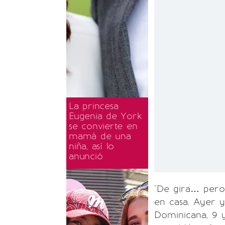
La princesa
Eugenia de York
se convierte en
mamá de una
niña, así lo
anunció
"De gira… pero 
en casa. Ayer y
Dominicana, 9 y 