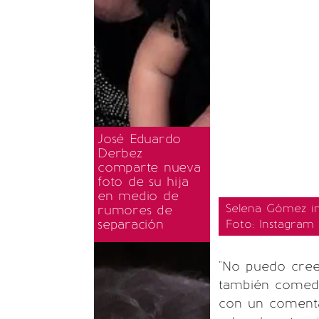
José Eduardo
Derbez
comparte nueva
foto de su hija
en medio de
Selena Gómez int
rumores de
separación
Foto: Instagram
"No puedo cree
también comedia
con un comenta