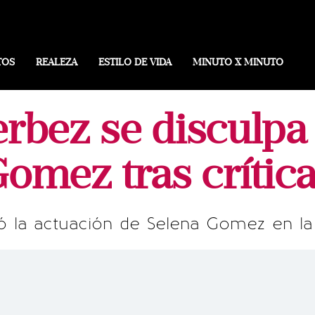
TOS
REALEZA
ESTILO DE VIDA
MINUTO X MINUTO
rbez se disculpa 
omez tras crític
 la actuación de Selena Gomez en la p