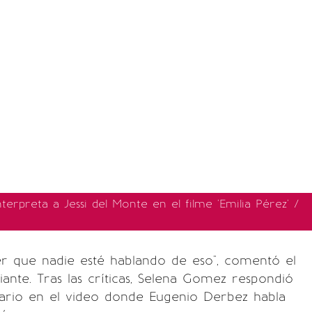
erpreta a Jessi del Monte en el filme 'Emilia Pérez' /
r que nadie esté hablando de eso", comentó el
nte. Tras las críticas, Selena Gomez respondió
rio en el video donde Eugenio Derbez habla