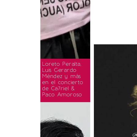
Loreto Peralta,
Luis Gerardo
Méndez y más
en el concierto
de Ca7riel &
Paco Amoroso