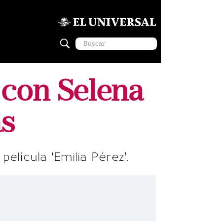
con ⁠Selena
as
elícula ‘Emilia Pérez’.