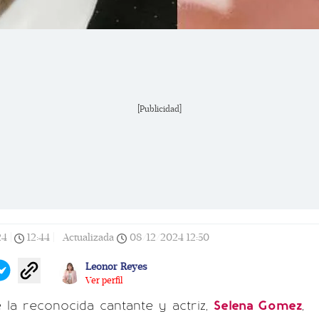
[Publicidad]
24
|
12:44
|
Actualizada
08/12/2024
12:50
Leonor Reyes
Ver perfil
la reconocida cantante y actriz,
Selena Gomez
,