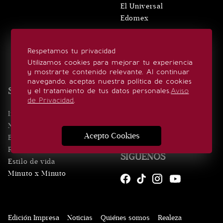
El Universal
Edomex
VERTICALES
Respetamos tu privacidad
El Gráfico
Utilizamos cookies para mejorar tu experiencia
De10.mx
y mostrarte contenido relevante. Al continuar
navegando, aceptas nuestra política de cookies
ViveUSA
SECCIONES
y el tratamiento de tus datos personales.
Aviso
Confabulario
de Privacidad
.
Aviso Oportuno
Inicio
Obituarios
Noticias
Consultas
Acepto Cookies
Eventos
Realeza
SÍGUENOS
Estilo de vida
Minuto x Minuto
Edición Impresa
Noticias
Quiénes somos
Realeza