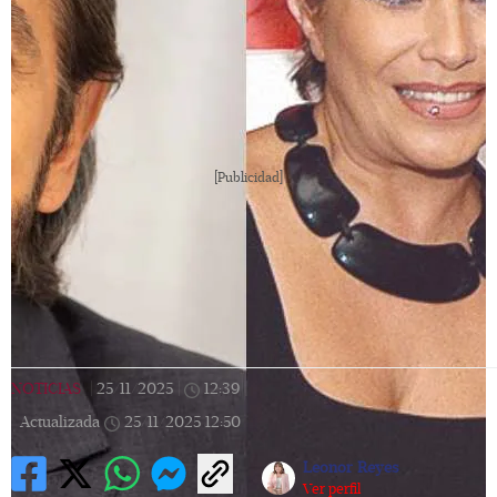
[Publicidad]
NOTICIAS
|
25/11/2025
|
12:39
|
Actualizada
25/11/2025
12:50
Leonor Reyes
Ver perfil