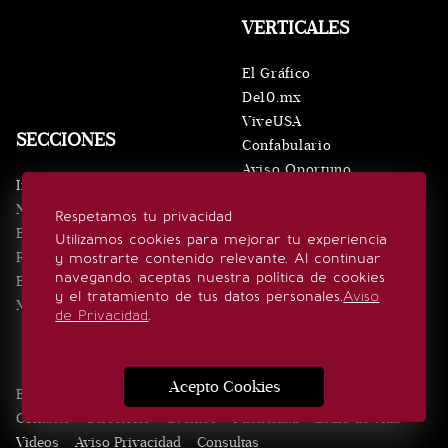
VERTICALES
El Gráfico
De10.mx
ViveUSA
SECCIONES
Confabulario
Aviso Oportuno
Inicio
Obituarios
Noticias
Respetamos tu privacidad
Consultas
Eventos
Utilizamos cookies para mejorar tu experiencia
Realeza
y mostrarte contenido relevante. Al continuar
SÍGUENOS
navegando, aceptas nuestra política de cookies
Estilo de vida
y el tratamiento de tus datos personales.
Aviso
Minuto x Minuto
de Privacidad
.
Acepto Cookies
Edición Impresa
Noticias
Quiénes somos
Realeza
Contacto
Directorio
Eventos
Publicidad
Estilo de vida
Videos
Aviso Privacidad
Consultas