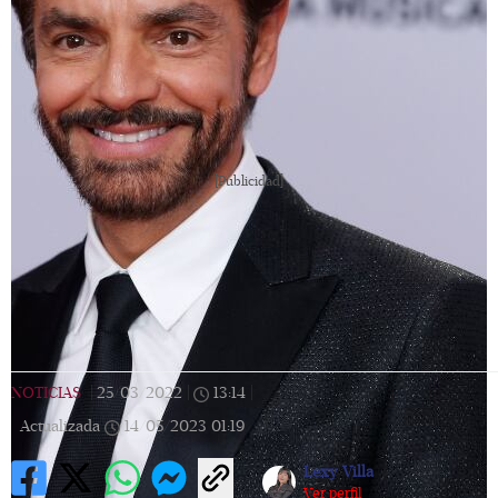
[Publicidad]
NOTICIAS
|
25/03/2022
|
13:14
|
Actualizada
14/05/2023
01:19
Lexy Villa
Ver perfil