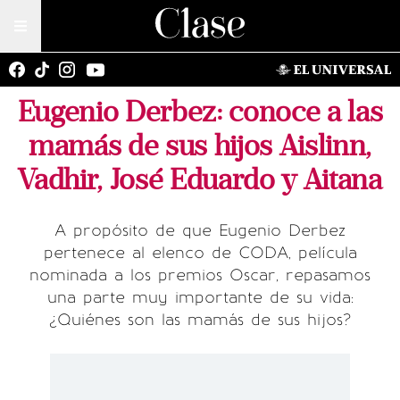
Eugenio Derbez: conoce a las
mamás de sus hijos Aislinn,
Vadhir, José Eduardo y Aitana
A propósito de que Eugenio Derbez
pertenece al elenco de CODA, película
nominada a los premios Oscar, repasamos
una parte muy importante de su vida:
¿Quiénes son las mamás de sus hijos?