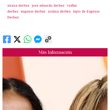
aitana derbez
jose eduardo derbez
vadhir
derbez
eugenio derbez
aislinn derbez
hijos de Eugenio
Derbez
Más Información