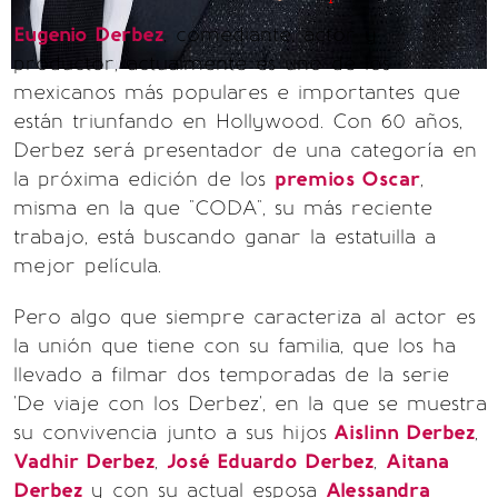
Eugenio Derbez
, comediante, actor y
productor, actualmente es uno de los
mexicanos más populares e importantes que
están triunfando en Hollywood. Con 60 años,
Derbez será presentador de una categoría en
la próxima edición de los
premios Oscar
,
misma en la que "CODA", su más reciente
trabajo, está buscando ganar la estatuilla a
mejor película.
Pero algo que siempre caracteriza al actor es
la unión que tiene con su familia, que los ha
llevado a filmar dos temporadas de la serie
'De viaje con los Derbez', en la que se muestra
su convivencia junto a sus hijos
Aislinn Derbez
,
Vadhir Derbez
,
José Eduardo Derbez
,
Aitana
Derbez
y con su actual esposa
Alessandra