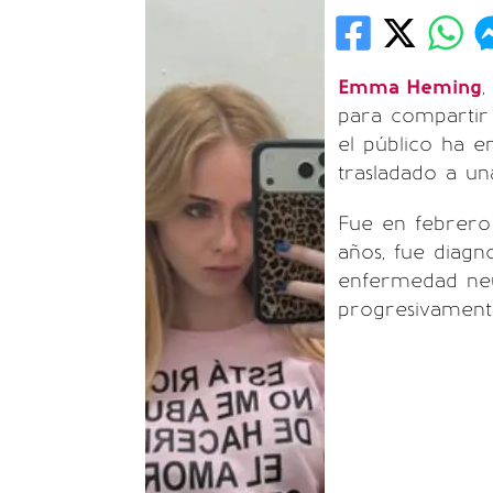
Emma Heming
,
para compartir 
el público ha e
trasladado a un
Fue en febrero
años, fue diag
enfermedad neu
progresivamente