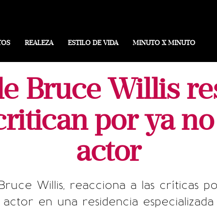
TOS
REALEZA
ESTILO DE VIDA
MINUTO X MINUTO
e Bruce Willis r
critican por ya no 
actor
ce Willis, reacciona a las críticas por
actor en una residencia especializada