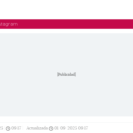
nstagram
[Publicidad]
25
|
09:17
|
Actualizada
01/09/2025
09:17