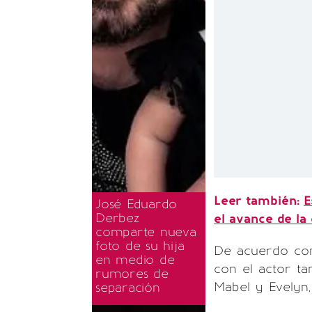
Leer también:
E
José Eduardo
Derbez
el avance de la
comparte nueva
foto de su hija
De acuerdo con 
en medio de
con el actor ta
rumores de
Mabel y Evelyn, 
separación