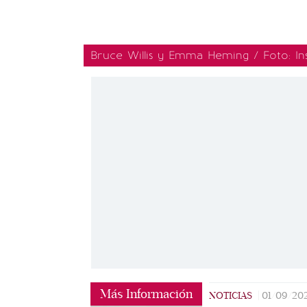
Bruce Willis y Emma Heming / Foto: I
Más Información
NOTICIAS
|
01/09/20