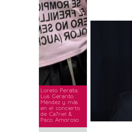
Loreto Peralta,
Luis Gerardo
Méndez y más
en el concierto
de Ca7riel &
Paco Amoroso