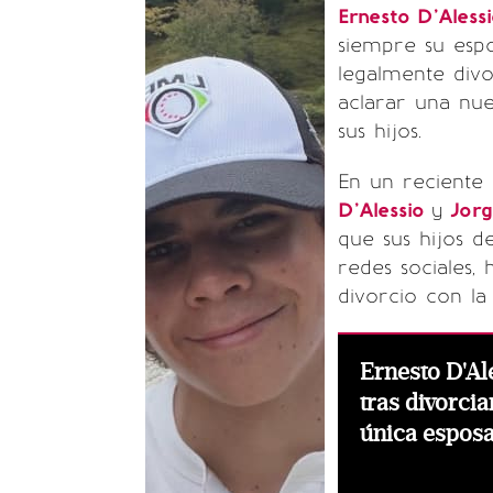
Ernesto D'Aless
siempre su esp
legalmente div
aclarar una nue
sus hijos.
En un reciente 
D'Alessio
y
Jorg
que sus hijos de
redes sociales
divorcio con la 
Ernesto D'Al
tras divorcia
única esposa