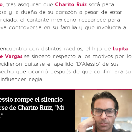
io
, tras asegurar que
Charito Ruiz
será para
osa y la dueña de su corazón a pesar de estar
orciado, el cantante mexicano reaparece para
va controversia en su familia y que involucra a
encuentro con distintos medios, el hijo de
Lupita
e Vargas
se sinceró respecto a los motivos por lo
cidieron quitarse el apellido 'D'Alessio' de sus
, hecho que ocurrió después de que confirmara su
influencer regia.
essio rompe el silencio
rse de Charito Ruiz, "Mi
"