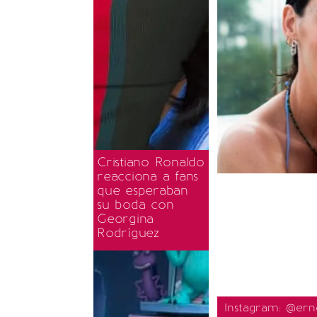
Cristiano Ronaldo
reacciona a fans
que esperaban
su boda con
Georgina
Rodríguez
Instagram: @erne