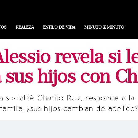
TOS
REALEZA
ESTILO DE VIDA
MINUTO X MINUTO
lessio revela si le
a sus hijos con Ch
a socialité Charito Ruiz, responde a l
familia, ¿sus hijos cambian de apellido