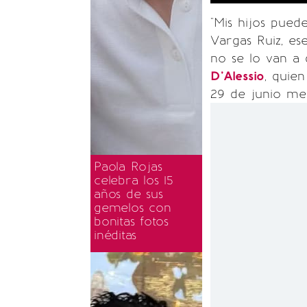
"Mis hijos puede
Vargas Ruiz, ese
no se lo van a 
D'Alessio
, quie
29 de junio me
Paola Rojas
celebra los 15
años de sus
gemelos con
bonitas fotos
inéditas