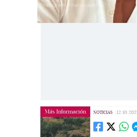
(Instagram: charitodalessio)
Más Información
NOTICIAS
|
12/10/202