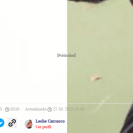
tagram.
[Publicidad]
3
|
10:18
|
Actualizada
27/10/2023
11:38
Leslie Carrasco
Ver perfil