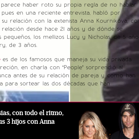
parece haber roto su propia regla de no hablar
, pues en una reciente entrevista, habló por
su relación con la extenista Anna Kournikova, co
a relación desde hace 21 años y de dónde se
 pequeños, los mellizos Lucy y Nicholas, de 5 año
y, de 3 años.
e
es de los famosos que maneja su vida privada
eción, en charla con ‘People’ sorprendió al
nca antes de su relación de pareja y cómo han
a para sortear las dos décadas que han
ias, con todo el ritmo,
s 3 hijos con Anna