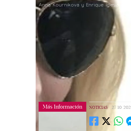
Anna Kournikova y Enrique Iglesias/Ins
Más Información
NOTICIAS
|
27/10/202