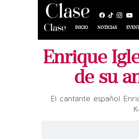
INICIO
NOTICIAS
EVEN
Enrique Igl
de su a
El cantante español Enri
K