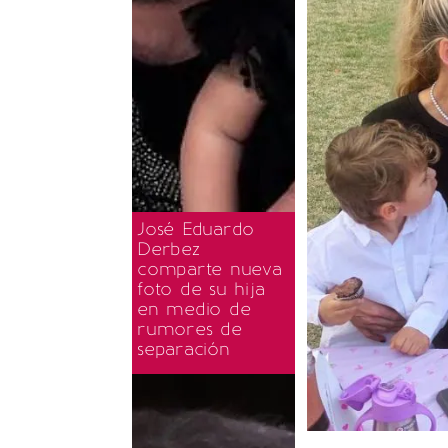
José Eduardo
Derbez
comparte nueva
foto de su hija
en medio de
rumores de
separación