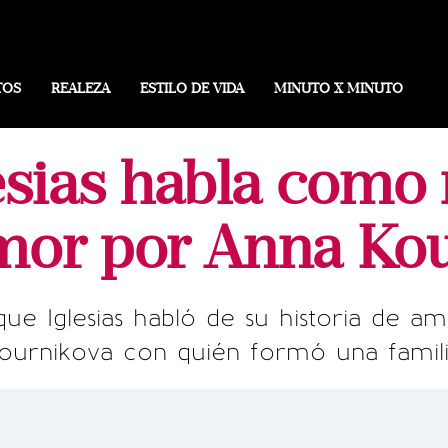
TOS
REALEZA
ESTILO DE VIDA
MINUTO X MINUTO
esias habla como
mor por Anna Ko
que Iglesias habló de su historia de a
ournikova con quién formó una famili