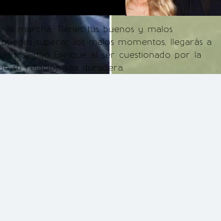
e la marcha. Tienes tus buenos y malos
 puedes superar los malos momentos, llegarás a
uenos", dijo Enrique al ser cuestionado por la
e su relación sea duradera.