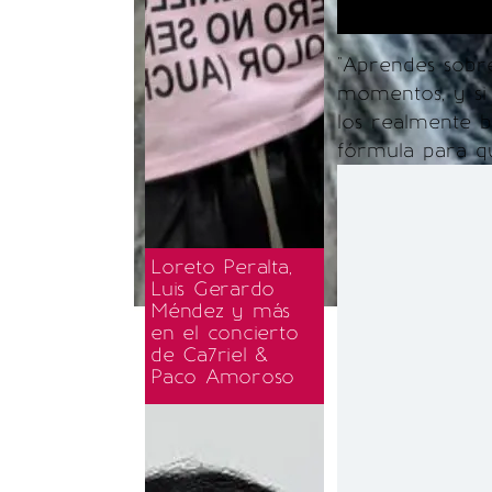
"Aprendes sobr
momentos, y si
los realmente b
fórmula para qu
Loreto Peralta,
Luis Gerardo
Méndez y más
en el concierto
de Ca7riel &
Paco Amoroso