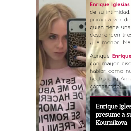
Enrique Iglesias
de su intimidad
primera vez de 
quien tiene un
desprenden tres
y la menor, Mar
Aunque
Enriqu
con mayor discr
hablar como nu
hecho él y Ann
compartido.
Enrique Igles
presume a su
Kournikova