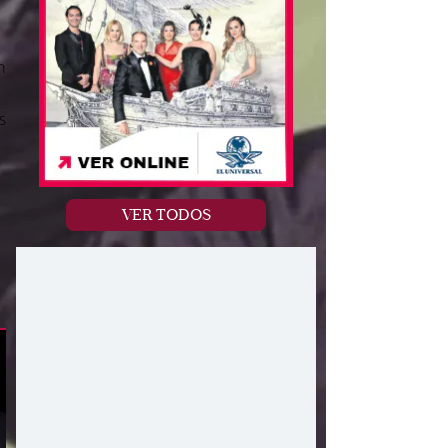
n
s
VER TODOS